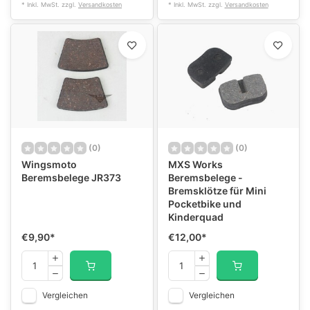
* Inkl. MwSt. zzgl.
Versandkosten
* Inkl. MwSt. zzgl.
Versandkosten
(0)
(0)
Wingsmoto
MXS Works
Beremsbelege JR373
Beremsbelege -
Bremsklötze für Mini
Pocketbike und
Kinderquad
€9,90
*
€12,00
*
Vergleichen
Vergleichen