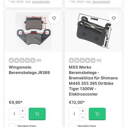
* Inkl. MwSt. zzgl.
Versandkosten
* Inkl. MwSt. zzgl.
Versandkosten
(0)
(0)
Wingsmoto
MXS Works
Beremsbelege JR369
Beremsbelege -
Bremsklötze für Shimano
M445 355 395 Dirtbike
Tiger 1300W -
Elektroscooter
€9,90
*
€12,00
*
Vergleichen
Vergleichen