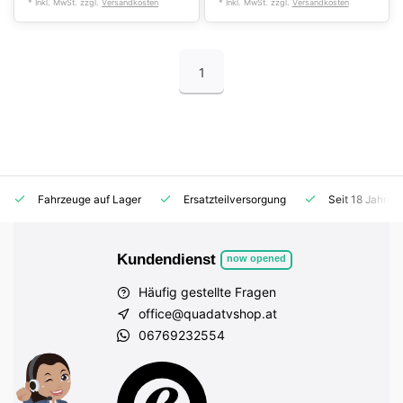
* Inkl. MwSt. zzgl.
Versandkosten
* Inkl. MwSt. zzgl.
Versandkosten
1
Fahrzeuge auf Lager
Ersatzteilversorgung
Seit 18 Jahren
Kundendienst
now opened
Häufig gestellte Fragen
office@quadatvshop.at
06769232554