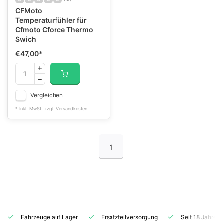
CFMoto
Temperaturfühler für
Cfmoto Cforce Thermo
Swich
€47,00
*
Vergleichen
* Inkl. MwSt. zzgl.
Versandkosten
1
Fahrzeuge auf Lager
Ersatzteilversorgung
Seit 18 Jahren