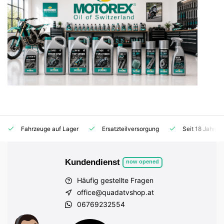
Fahrzeuge auf Lager
Ersatzteilversorgung
Seit 18 Jahren
Kundendienst
now opened
Häufig gestellte Fragen
office@quadatvshop.at
06769232554