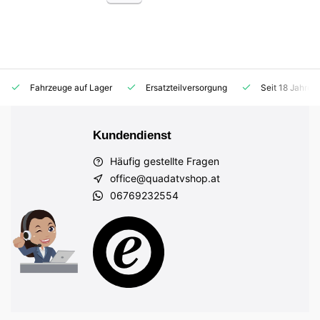
Fahrzeuge auf Lager
Ersatzteilversorgung
Seit 18 Jahren
Kundendienst
Häufig gestellte Fragen
office@quadatvshop.at
06769232554