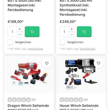
BST S 3000 LBS inkl.
BST S 3000 LBS mit
Montageset inkl.
Synthetikseil inkl.
Fernbedienung
Montageset inkl.
Fernbedienung
€198,00
*
€249,00
*
Vergleichen
Vergleichen
* Inkl. MwSt. zzgl.
Versandkosten
* Inkl. MwSt. zzgl.
Versandkosten
(0)
(0)
Dragon Winch Seilwinde
Husar Winch Seilwinde