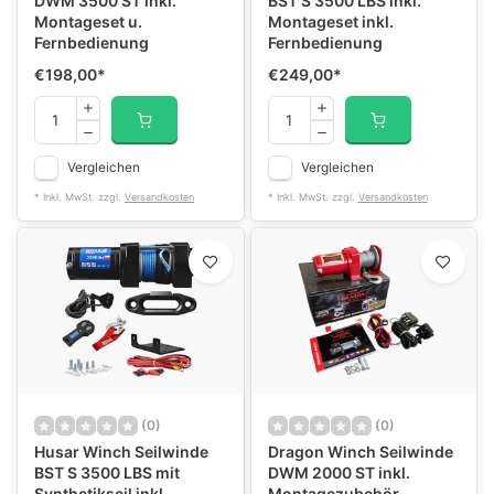
DWM 3500 ST inkl.
BST S 3500 LBS inkl.
Montageset u.
Montageset inkl.
Fernbedienung
Fernbedienung
€198,00
*
€249,00
*
Vergleichen
Vergleichen
* Inkl. MwSt. zzgl.
Versandkosten
* Inkl. MwSt. zzgl.
Versandkosten
(0)
(0)
Husar Winch Seilwinde
Dragon Winch Seilwinde
BST S 3500 LBS mit
DWM 2000 ST inkl.
Synthetikseil inkl.
Montagezubehör