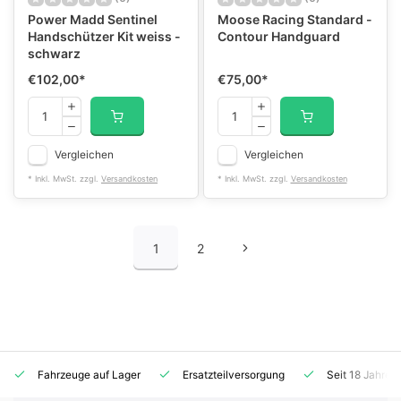
Power Madd Sentinel
Moose Racing Standard -
Handschützer Kit weiss -
Contour Handguard
schwarz
€102,00
*
€75,00
*
Vergleichen
Vergleichen
* Inkl. MwSt. zzgl.
Versandkosten
* Inkl. MwSt. zzgl.
Versandkosten
1
2
Fahrzeuge auf Lager
Ersatzteilversorgung
Seit 18 Jahren