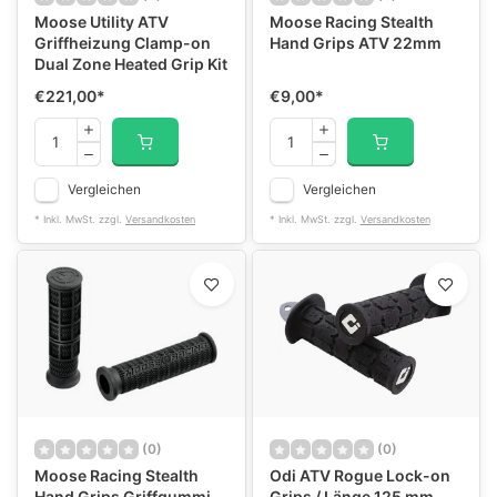
Moose Utility ATV
Moose Racing Stealth
Griffheizung Clamp-on
Hand Grips ATV 22mm
Dual Zone Heated Grip Kit
€221,00
*
€9,00
*
Vergleichen
Vergleichen
* Inkl. MwSt. zzgl.
Versandkosten
* Inkl. MwSt. zzgl.
Versandkosten
(0)
(0)
Moose Racing Stealth
Odi ATV Rogue Lock-on
Hand Grips Griffgummi
Grips / Länge 125 mm