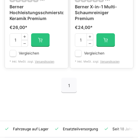
Berner
Berner X-in-1 Multi-
Hochleistungsschmierstoff
Schaumreiniger
Keramik Premium
Premium
€26,00
*
€24,00
*
Vergleichen
Vergleichen
* Inkl. MwSt. zzgl.
Versandkosten
* Inkl. MwSt. zzgl.
Versandkosten
1
Fahrzeuge auf Lager
Ersatzteilversorgung
Seit 18 Jahren