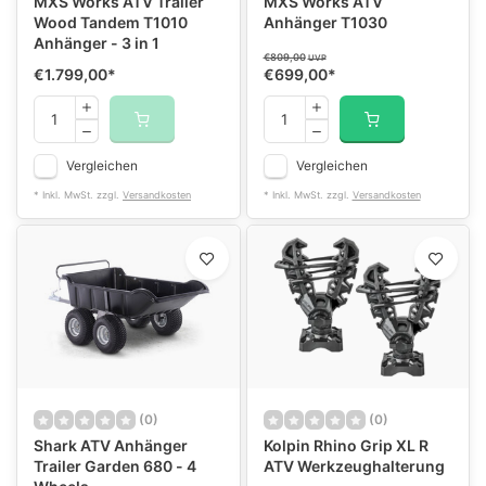
MXS Works ATV Trailer
MXS Works ATV
Wood Tandem T1010
Anhänger T1030
Anhänger - 3 in 1
€809,00
UVP
€1.799,00
*
€699,00
*
Vergleichen
Vergleichen
* Inkl. MwSt. zzgl.
Versandkosten
* Inkl. MwSt. zzgl.
Versandkosten
(0)
(0)
Shark ATV Anhänger
Kolpin Rhino Grip XL R
Trailer Garden 680 - 4
ATV Werkzeughalterung