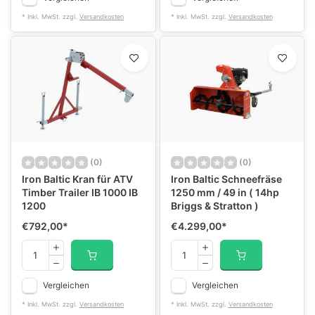
* Inkl. MwSt. zzgl.
Versandkosten
* Inkl. MwSt. zzgl.
Versandkosten
(0)
(0)
Iron Baltic Kran für ATV
Iron Baltic Schneefräse
Timber Trailer IB 1000 IB
1250 mm / 49 in ( 14hp
1200
Briggs & Stratton )
€792,00
*
€4.299,00
*
Vergleichen
Vergleichen
* Inkl. MwSt. zzgl.
Versandkosten
* Inkl. MwSt. zzgl.
Versandkosten