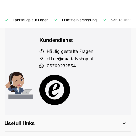
Fahrzeuge auf Lager
Ersatzteilversorgung
Seit 18 Jahren
Kundendienst
Häufig gestellte Fragen
office@quadatvshop.at
06769232554
Usefull links