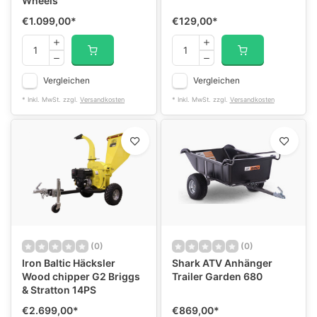
Wheels
€1.099,00
*
€129,00
*
Vergleichen
Vergleichen
* Inkl. MwSt. zzgl.
Versandkosten
* Inkl. MwSt. zzgl.
Versandkosten
(0)
(0)
Iron Baltic Häcksler
Shark ATV Anhänger
Wood chipper G2 Briggs
Trailer Garden 680
& Stratton 14PS
€2.699,00
*
€869,00
*