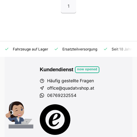
1
Fahrzeuge auf Lager
Ersatzteilversorgung
Seit 18 Jahren
Kundendienst
now opened
Häufig gestellte Fragen
office@quadatvshop.at
06769232554