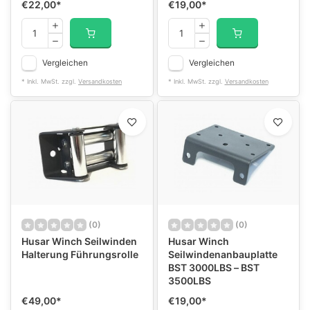
€22,00
*
€19,00
*
Vergleichen
Vergleichen
* Inkl. MwSt. zzgl.
Versandkosten
* Inkl. MwSt. zzgl.
Versandkosten
(0)
(0)
Husar Winch Seilwinden
Husar Winch
Halterung Führungsrolle
Seilwindenanbauplatte
BST 3000LBS – BST
3500LBS
€49,00
*
€19,00
*