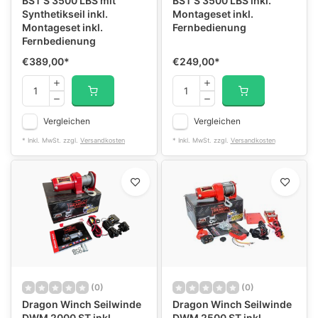
BST S 3500 LBS mit
BST S 3500 LBS inkl.
Synthetikseil inkl.
Montageset inkl.
Montageset inkl.
Fernbedienung
Fernbedienung
€389,00
*
€249,00
*
Vergleichen
Vergleichen
* Inkl. MwSt. zzgl.
Versandkosten
* Inkl. MwSt. zzgl.
Versandkosten
(0)
(0)
Dragon Winch Seilwinde
Dragon Winch Seilwinde
DWM 2000 ST inkl.
DWM 2500 ST inkl.