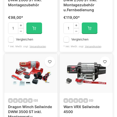
Montagezubehör
Montagezubehör
u.Fernbedienung
€98,00
*
€119,00
*
Vergleichen
Vergleichen
* Inkl. MwSt. zzgl.
Versandkosten
* Inkl. MwSt. zzgl.
Versandkosten
(0)
(0)
Dragon Winch Seilwinde
Warn VRX Seilwinde
DWM 3500 ST inkl.
4500
Montageset u.