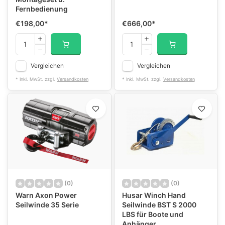
Fernbedienung
€198,00
*
€666,00
*
Vergleichen
Vergleichen
* Inkl. MwSt. zzgl.
Versandkosten
* Inkl. MwSt. zzgl.
Versandkosten
(0)
(0)
Warn Axon Power
Husar Winch Hand
Seilwinde 35 Serie
Seilwinde BST S 2000
LBS für Boote und
Anhänger