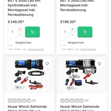
BST S 3000 LBS mit
BST S 3000 LBS inkl.
Synthetikseil inkl.
Montageset inkl.
Montageset inkl.
Fernbedienung
Fernbedienung
€249,00
*
€198,00
*
Vergleichen
Vergleichen
* Inkl. MwSt. zzgl.
Versandkosten
* Inkl. MwSt. zzgl.
Versandkosten
(0)
(0)
Husar Winch Seilwinde
Husar Winch Seilwinde