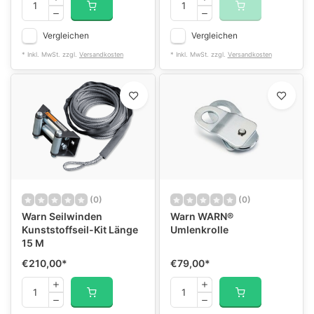
Vergleichen
Vergleichen
* Inkl. MwSt. zzgl.
Versandkosten
* Inkl. MwSt. zzgl.
Versandkosten
(0)
(0)
Warn Seilwinden
Warn WARN®
Kunststoffseil-Kit Länge
Umlenkrolle
15 M
€210,00
*
€79,00
*