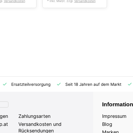
gl.
Versandkosten
* Inkl. MwSt. zzgl.
Versandkosten
Ersatzteilversorgung
Seit 18 Jahren auf dem Markt
Informatio
agen
Zahlungsarten
Impressum
p.at
Versandkosten und
Blog
Rücksendungen
Marken