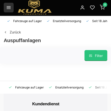
0
Fahrzeuge auf Lager
Ersatzteilversorgung
Seit 18 Jahren 
Zurück
Auspuffanlagen
Filter
Fahrzeuge auf Lager
Ersatzteilversorgung
Seit 18 Jahren
Kundendienst