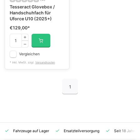
Tesseract Glovebox /
Handschuhfach für
Uforce U10 (2025+)
€129,00
*
Vergleichen
* Inkl. MwSt. zzgl.
Versandkosten
1
Fahrzeuge auf Lager
Ersatzteilversorgung
Seit 18 Jahren