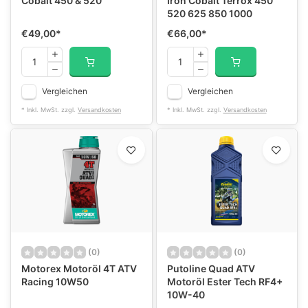
Cobalt 450 & 520
Iron Cobalt Terrox 450
520 625 850 1000
€49,00
*
€66,00
*
Vergleichen
Vergleichen
* Inkl. MwSt. zzgl.
Versandkosten
* Inkl. MwSt. zzgl.
Versandkosten
(0)
(0)
Motorex Motoröl 4T ATV
Putoline Quad ATV
Racing 10W50
Motoröl Ester Tech RF4+
10W-40