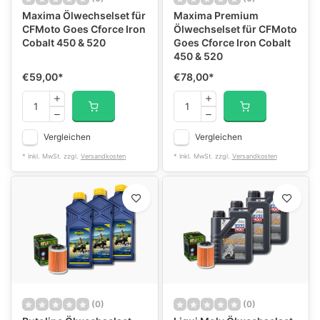
Maxima Ölwechselset für
Maxima Premium
CFMoto Goes Cforce Iron
Ölwechselset für CFMoto
Cobalt 450 & 520
Goes Cforce Iron Cobalt
450 & 520
€59,00
*
€78,00
*
Vergleichen
Vergleichen
* Inkl. MwSt. zzgl.
Versandkosten
* Inkl. MwSt. zzgl.
Versandkosten
(0)
(0)