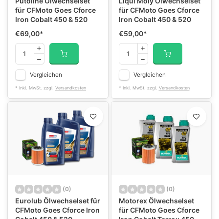
Putoline Ölwechselset
Liqui Moly Ölwechselset
für CFMoto Goes Cforce
für CFMoto Goes Cforce
Iron Cobalt 450 & 520
Iron Cobalt 450 & 520
€69,00
*
€59,00
*
Vergleichen
Vergleichen
* Inkl. MwSt. zzgl.
Versandkosten
* Inkl. MwSt. zzgl.
Versandkosten
(0)
(0)
Eurolub Ölwechselset für
Motorex Ölwechselset
CFMoto Goes Cforce Iron
für CFMoto Goes Cforce