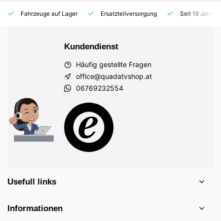
Fahrzeuge auf Lager
Ersatzteilversorgung
Seit 18 Jahren
Kundendienst
Häufig gestellte Fragen
office@quadatvshop.at
06769232554
Usefull links
Informationen