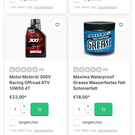
* Inkl. MwSt. zzgl.
Versandkosten
* Inkl. MwSt. zzgl.
Versandkosten
(0)
(0)
Motul Motoröl 300V
Maxima Waterproof
Racing Offroad ATV
Grease Wasserfestes Fett
10W50 4T
Schmierfett
€22,00
*
€18,00
*
Vergleichen
Vergleichen
* Inkl. MwSt. zzgl.
Versandkosten
* Inkl. MwSt. zzgl.
Versandkosten