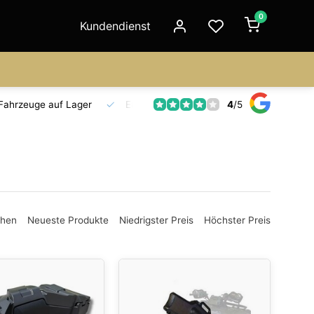
0
Kundendienst
4
/
5
Fahrzeuge auf Lager
Ersatzteilversorgung
Seit 18 Jahre
ehen
Neueste Produkte
Niedrigster Preis
Höchster Preis