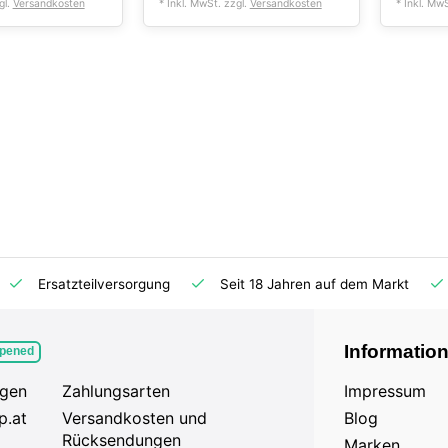
gl.
Versandkosten
* Inkl. MwSt. zzgl.
Versandkosten
* Inkl. Mw
Ersatzteilversorgung
Seit 18 Jahren auf dem Markt
Informatio
pened
agen
Zahlungsarten
Impressum
p.at
Versandkosten und
Blog
Rücksendungen
Marken