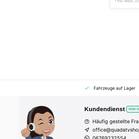
* Inkl. MwSt. zz
m Markt
Importeur für AT und DE
Fahrzeuge auf Lager
Kundendienst
now o
Häufig gestellte Fr
office@quadatvsho
06769232554