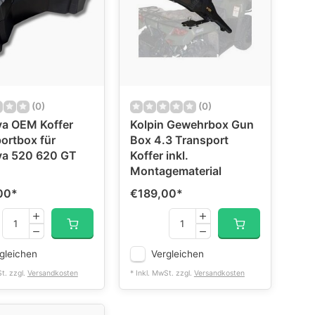
(0)
(0)
va OEM Koffer
Kolpin Gewehrbox Gun
ortbox für
Box 4.3 Transport
va 520 620 GT
Koffer inkl.
Montagematerial
00
*
€189,00
*
gleichen
Vergleichen
St. zzgl.
Versandkosten
* Inkl. MwSt. zzgl.
Versandkosten