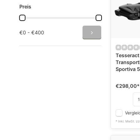
Preis
€0 - €400
Tesseract
Transport
Sportiva 
€298,00
*
Verglei
* Inkl. MwSt. zz