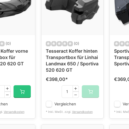
(0)
(0)
 Koffer vorne
Tesseract Koffer hinten
Sporti
box für
Transportbox für Linhai
Transp
520 620 GT
Landmax 650 / Sportiva
Sporti
520 620 GT
€398,00
*
€369,
chen
Vergleichen
Ver
gl.
Versandkosten
* Inkl. MwSt. zzgl.
Versandkosten
* Inkl. Mw