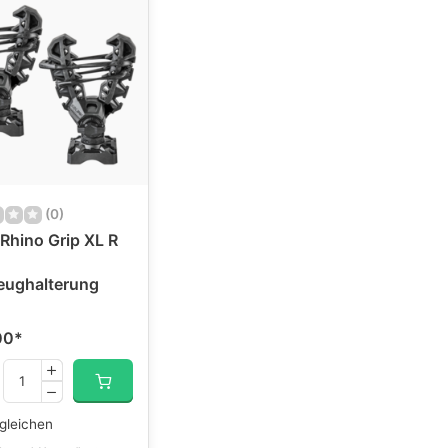
(0)
 Rhino Grip XL R
eughalterung
00
*
gleichen