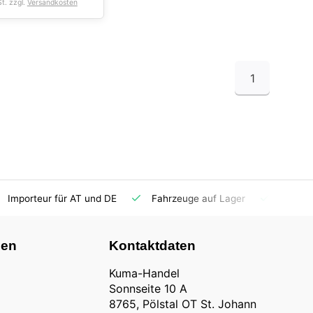
St. zzgl.
Versandkosten
1
Importeur für AT und DE
Fahrzeuge auf Lager
Ersatzt
nen
Kontaktdaten
Kuma-Handel
Sonnseite 10 A
8765, Pölstal OT St. Johann