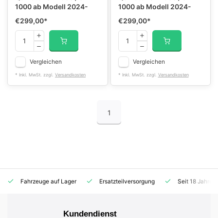
1000 ab Modell 2024-
1000 ab Modell 2024-
€299,00
*
€299,00
*
Vergleichen
Vergleichen
* Inkl. MwSt. zzgl.
Versandkosten
* Inkl. MwSt. zzgl.
Versandkosten
1
Fahrzeuge auf Lager
Ersatzteilversorgung
Seit 18 Jahren
Kundendienst