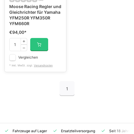
Moose Racing Regler und
Gleichrichter für Yamaha
YFM250R YFM350R
YFM660R
€94,00
*
Vergleichen
* Inkl. MwSt. zzgl.
Versandkosten
1
Fahrzeuge auf Lager
Ersatzteilversorgung
Seit 18 Jahren