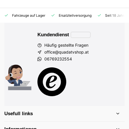
Fahrzeuge auf Lager
Ersatzteilversorgung
Seit 18 Jahren
Kundendienst
Häufig gestellte Fragen
office@quadatvshop.at
06769232554
Usefull links