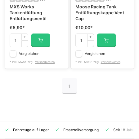
MXS Works
Moose Racing Tank
Tankentlüftung -
Entlüftungskappe Vent
Entlüftungsventil
Cap
€5,90
*
€10,00
*
Vergleichen
Vergleichen
* Inkl. MwSt. zzgl.
Versandkosten
* Inkl. MwSt. zzgl.
Versandkosten
1
Fahrzeuge auf Lager
Ersatzteilversorgung
Seit 18 Jahren