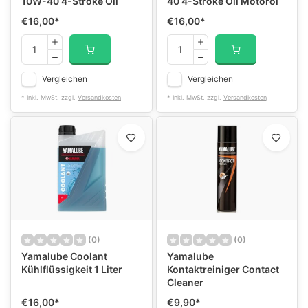
10W-40 4-Stroke Oil
40 4-Stroke Oil Motoröl
€16,00
*
€16,00
*
Vergleichen
Vergleichen
* Inkl. MwSt. zzgl.
Versandkosten
* Inkl. MwSt. zzgl.
Versandkosten
(0)
(0)
Yamalube Coolant
Yamalube
Kühlflüssigkeit 1 Liter
Kontaktreiniger Contact
Cleaner
€16,00
*
€9,90
*