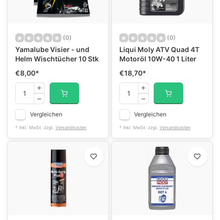
(0)
(0)
Yamalube Visier - und
Liqui Moly ATV Quad 4T
Helm Wischtücher 10 Stk
Motoröl 10W-40 1 Liter
€8,00
*
€18,70
*
Vergleichen
Vergleichen
* Inkl. MwSt. zzgl.
Versandkosten
* Inkl. MwSt. zzgl.
Versandkosten