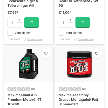
Bremsenreiniger &
Gear Oil Getriebeöl 75W-
Teilereiniger Alll
90
€7,99
*
€11,00
*
Vergleichen
Vergleichen
* Inkl. MwSt. zzgl.
Versandkosten
* Inkl. MwSt. zzgl.
Versandkosten
(0)
(0)
Maxima Quad ATV
Maxima Assembly
Premium Motoröl 4T
Grease Montagefett Fett
10W40
Schmierfett