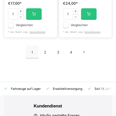
€17,00
*
€24,00
*
Vergleichen
Vergleichen
* Inkl. MwSt. zzgl.
Versandkosten
* Inkl. MwSt. zzgl.
Versandkosten
1
2
3
4
Fahrzeuge auf Lager
Ersatzteilversorgung
Seit 18 Jahren
Kundendienst
Häufig gestellte Fragen