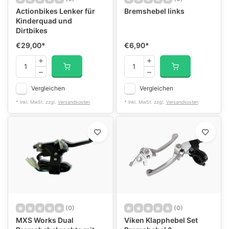
Actionbikes Lenker für
Bremshebel links
Kinderquad und
Dirtbikes
€29,00
*
€6,90
*
Vergleichen
Vergleichen
* Inkl. MwSt. zzgl.
Versandkosten
* Inkl. MwSt. zzgl.
Versandkosten
(0)
(0)
MXS Works Dual
Viken Klapphebel Set