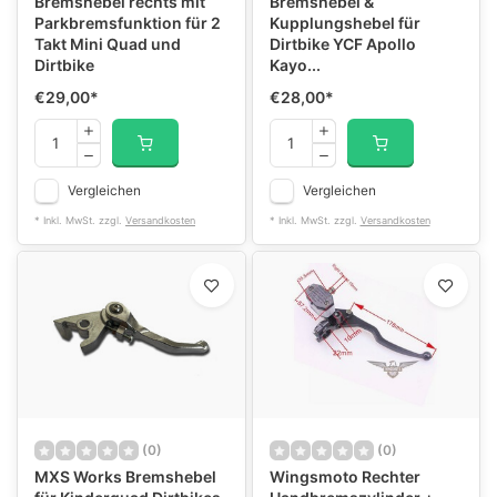
Bremshebel rechts mit
Bremshebel &
Parkbremsfunktion für 2
Kupplungshebel für
Takt Mini Quad und
Dirtbike YCF Apollo
Dirtbike
Kayo...
€29,00
*
€28,00
*
Vergleichen
Vergleichen
* Inkl. MwSt. zzgl.
Versandkosten
* Inkl. MwSt. zzgl.
Versandkosten
(0)
(0)
MXS Works Bremshebel
Wingsmoto Rechter