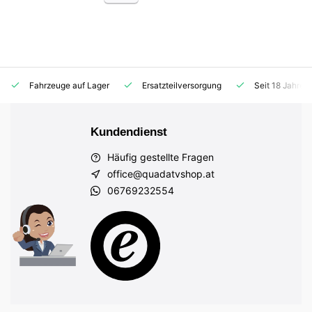
Fahrzeuge auf Lager
Ersatzteilversorgung
Seit 18 Jahren
Kundendienst
Häufig gestellte Fragen
office@quadatvshop.at
06769232554