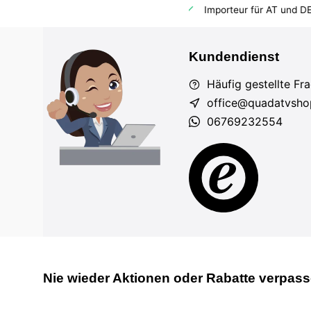
dem Markt
Importeur für AT und DE
Fahrzeuge auf Lager
Kundendienst
Häufig gestellte Fr
office@quadatvsho
06769232554
Nie wieder Aktionen oder Rabatte verpas