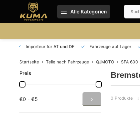
Alle Kategorien
T und DE
Fahrzeuge auf Lager
Ersatzteilversorgung
Startseite
Teile nach Fahrzeuge
QJMOTO
SFA 600
Preis
Bremst
0 Produkte
€0 - €5