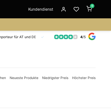
0
Kundendienst
4
/
5
Fahrzeuge auf Lager
Ersatzteilversorgung
Seit 18 Jahr
ehen
Neueste Produkte
Niedrigster Preis
Höchster Preis