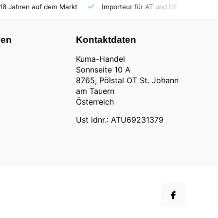
Importeur für AT und DE
Fahrzeuge auf Lager
Ersat
nen
Kontaktdaten
Kuma-Handel
Sonnseite 10 A
8765, Pölstal OT St. Johann
am Tauern
Österreich
Ust idnr.: ATU69231379