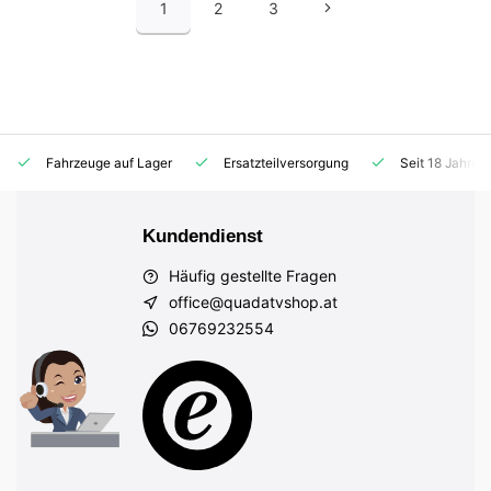
1
2
3
Fahrzeuge auf Lager
Ersatzteilversorgung
Seit 18 Jahren
Kundendienst
Häufig gestellte Fragen
office@quadatvshop.at
06769232554