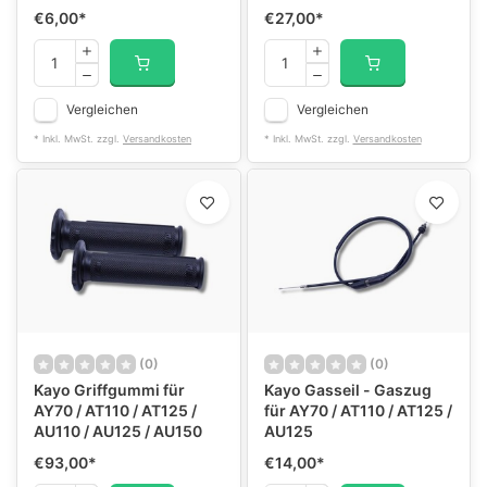
€6,00
*
€27,00
*
Vergleichen
Vergleichen
* Inkl. MwSt. zzgl.
Versandkosten
* Inkl. MwSt. zzgl.
Versandkosten
(0)
(0)
Kayo Griffgummi für
Kayo Gasseil - Gaszug
AY70 / AT110 / AT125 /
für AY70 / AT110 / AT125 /
AU110 / AU125 / AU150
AU125
€93,00
*
€14,00
*