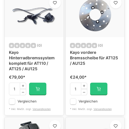
(0)
(0)
Kayo
Kayo vordere
Hinterradbremssystem
Bremsscheibe für AT125
komplett für AT110 /
/ AU125
AT125 / AU125
€79,00
*
€24,00
*
Vergleichen
Vergleichen
* Inkl. MwSt. zzgl.
Versandkosten
* Inkl. MwSt. zzgl.
Versandkosten