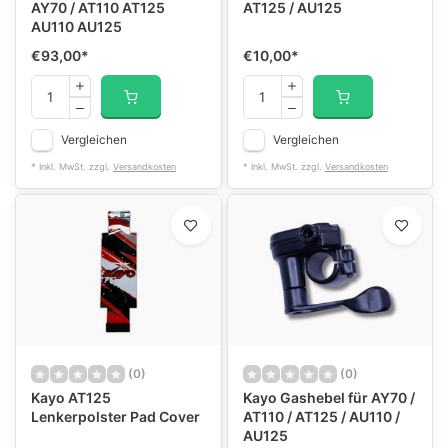
AY70 / AT110 AT125
AT125 / AU125
AU110 AU125
€93,00
*
€10,00
*
Vergleichen
Vergleichen
* Inkl. MwSt. zzgl.
Versandkosten
* Inkl. MwSt. zzgl.
Versandkosten
(0)
(0)
Kayo AT125
Kayo Gashebel für AY70 /
Lenkerpolster Pad Cover
AT110 / AT125 / AU110 /
AU125