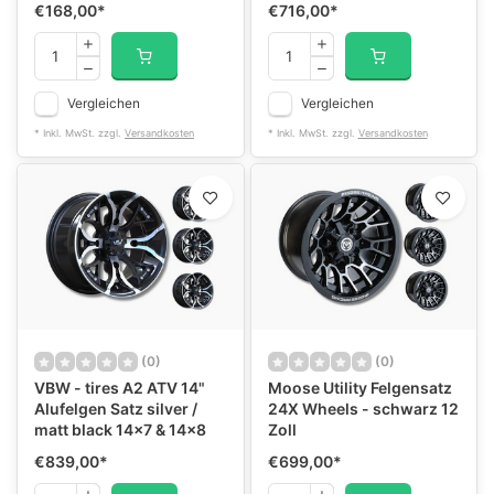
€168,00
*
€716,00
*
Vergleichen
Vergleichen
* Inkl. MwSt. zzgl.
Versandkosten
* Inkl. MwSt. zzgl.
Versandkosten
(0)
(0)
VBW - tires A2 ATV 14"
Moose Utility Felgensatz
Alufelgen Satz silver /
24X Wheels - schwarz 12
matt black 14x7 & 14x8
Zoll
€839,00
*
€699,00
*