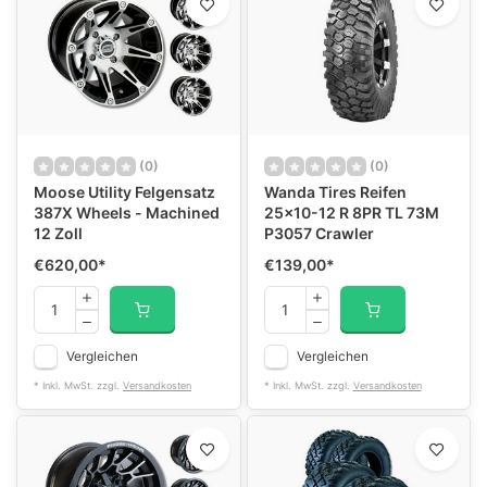
(0)
(0)
Moose Utility Felgensatz
Wanda Tires Reifen
387X Wheels - Machined
25x10-12 R 8PR TL 73M
12 Zoll
P3057 Crawler
€620,00
*
€139,00
*
Vergleichen
Vergleichen
* Inkl. MwSt. zzgl.
Versandkosten
* Inkl. MwSt. zzgl.
Versandkosten