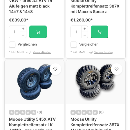
VBW - tires A2 ATV 14"
Moose Utility
Alufelgen matt black
Komplettreifensatz 387X
14x7 & 14x8
mit Maxxis Spearz
€839,00
*
€1.260,00
*
Vergleichen
Vergleichen
* Inkl. MwSt. zzgl.
Versandkosten
* Inkl. MwSt. zzgl.
Versandkosten
(0)
(0)
Moose Utility 545X ATV
Moose Utility
Komplettreifensatz LK
Komplettreifensatz 387X