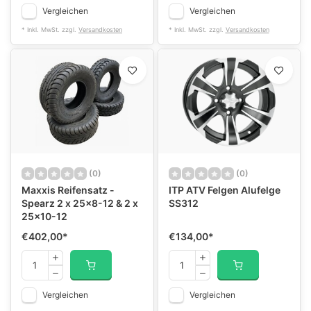
Vergleichen
Vergleichen
* Inkl. MwSt. zzgl.
Versandkosten
* Inkl. MwSt. zzgl.
Versandkosten
(0)
(0)
Maxxis Reifensatz -
ITP ATV Felgen Alufelge
Spearz 2 x 25x8-12 & 2 x
SS312
25x10-12
€402,00
*
€134,00
*
Vergleichen
Vergleichen