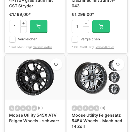
4x110 - grau satin mit
Machined mit Sunf A-
CST Stryder
043
€1.199,00
*
€1.299,00
*
Vergleichen
Vergleichen
* Inkl. MwSt. zzgl.
Versandkosten
* Inkl. MwSt. zzgl.
Versandkosten
(0)
(0)
Moose Utility 545X ATV
Moose Utility Felgensatz
Felgen Wheels - schwarz
545X Wheels - Machined
14 Zoll