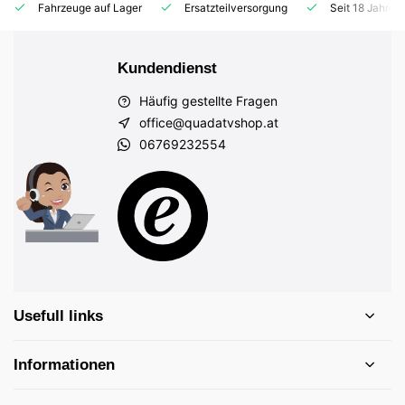
Fahrzeuge auf Lager
Ersatzteilversorgung
Seit 18 Jahren
Kundendienst
Häufig gestellte Fragen
office@quadatvshop.at
06769232554
Usefull links
Informationen