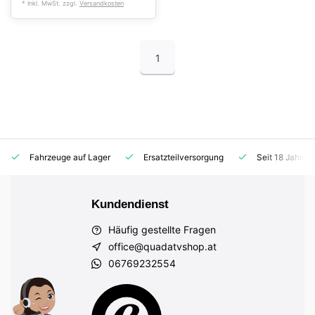
* Inkl. MwSt. zzgl.
Versandkosten
1
Fahrzeuge auf Lager
Ersatzteilversorgung
Seit 18 Jahren
Kundendienst
Häufig gestellte Fragen
office@quadatvshop.at
06769232554