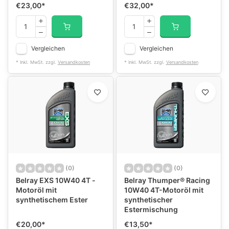
€23,00
*
€32,00
*
Vergleichen
Vergleichen
* Inkl. MwSt. zzgl.
Versandkosten
* Inkl. MwSt. zzgl.
Versandkosten
(0)
(0)
Belray EXS 10W40 4T -
Belray Thumper® Racing
Motoröl mit
10W40 4T-Motoröl mit
synthetischem Ester
synthetischer
Estermischung
€20,00
*
€13,50
*