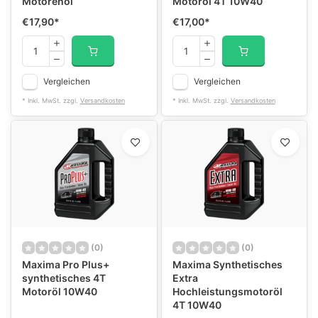
Motorenöl
Motoröl 4T 10W40
€17,90
*
€17,00
*
Vergleichen
Vergleichen
* Inkl. MwSt. zzgl.
Versandkosten
* Inkl. MwSt. zzgl.
Versandkosten
(0)
(0)
Maxima Pro Plus+
Maxima Synthetisches
synthetisches 4T
Extra
Motoröl 10W40
Hochleistungsmotoröl
4T 10W40