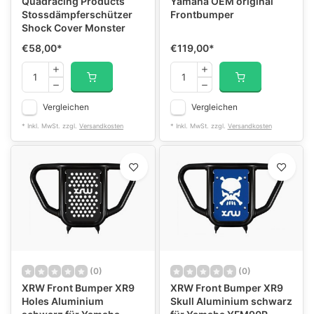
Quadracing Products
Yamaha OEM original
Stossdämpferschützer
Frontbumper
Shock Cover Monster
€58,00
*
€119,00
*
Vergleichen
Vergleichen
* Inkl. MwSt. zzgl.
Versandkosten
* Inkl. MwSt. zzgl.
Versandkosten
(0)
(0)
XRW Front Bumper XR9
XRW Front Bumper XR9
Holes Aluminium
Skull Aluminium schwarz