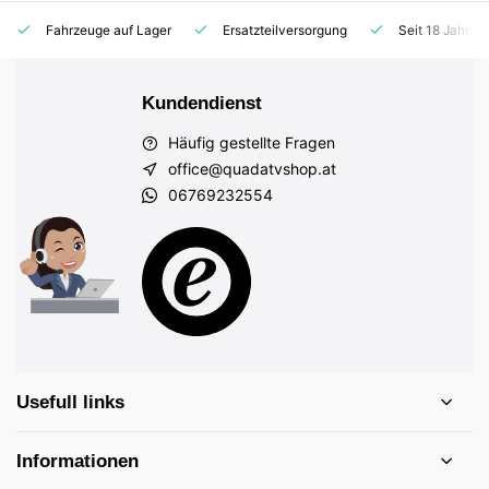
Fahrzeuge auf Lager
Ersatzteilversorgung
Seit 18 Jahren
Kundendienst
Häufig gestellte Fragen
office@quadatvshop.at
06769232554
Usefull links
Informationen