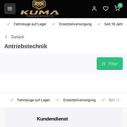
0
Fahrzeuge auf Lager
Ersatzteilversorgung
Seit 18 Jahren 
Zurück
Antriebstechnik
Filter
Fahrzeuge auf Lager
Ersatzteilversorgung
Seit 18 Jahren
Kundendienst