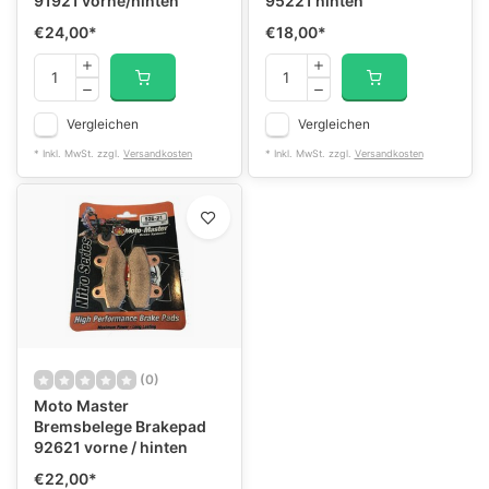
91921 vorne/hinten
95221 hinten
€24,00
*
€18,00
*
Vergleichen
Vergleichen
* Inkl. MwSt. zzgl.
Versandkosten
* Inkl. MwSt. zzgl.
Versandkosten
(0)
Moto Master
Bremsbelege Brakepad
92621 vorne / hinten
€22,00
*