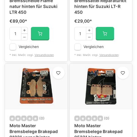
Bremsscheibe Flame
Bremssattel Reparaturkit
natur hinten für Suzuki
hinten für Suzuki LT-R
LTR 450
450
€89,00
*
€29,00
*
Vergleichen
Vergleichen
* Inkl. MwSt. zzgl.
Versandkosten
* Inkl. MwSt. zzgl.
Versandkosten
(0)
(0)
Moto Master
Moto Master
Bremsbelege Brakepad
Bremsbelege Brakepad