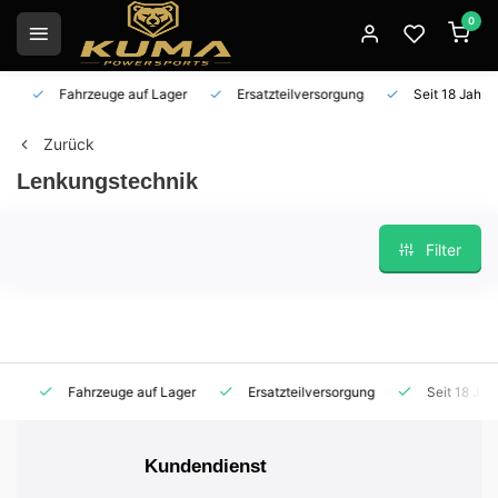
0
Fahrzeuge auf Lager
Ersatzteilversorgung
Seit 18 Jahren 
Zurück
Lenkungstechnik
Filter
Fahrzeuge auf Lager
Ersatzteilversorgung
Seit 18 Jahren
Kundendienst