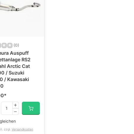
(0)
mura Auspuff
ttanlage RS2
ahl Arctic Cat
0 / Suzuki
0 / Kawasaki
00
00
*
gleichen
St. zzgl.
Versandkosten