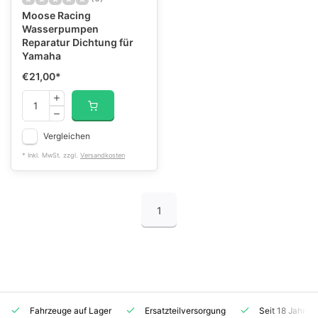
Moose Racing
Wasserpumpen
Reparatur Dichtung für
Yamaha
€21,00
*
Vergleichen
* Inkl. MwSt. zzgl.
Versandkosten
1
Fahrzeuge auf Lager
Ersatzteilversorgung
Seit 18 Jahren