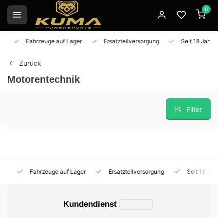
0
Fahrzeuge auf Lager
Ersatzteilversorgung
Seit 18 Jahren 
Zurück
Motorentechnik
Filter
Fahrzeuge auf Lager
Ersatzteilversorgung
Seit 18 Jahren
Kundendienst