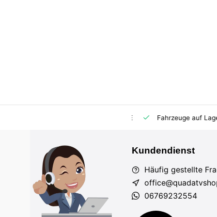
m Markt
Importeur für AT und DE
Fahrzeuge auf Lager
Kundendienst
Häufig gestellte Fr
office@quadatvsho
06769232554