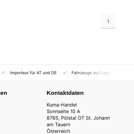
1
Importeur für AT und DE
Fahrzeuge auf Lager
Ersatzt
nen
Kontaktdaten
Kuma-Handel
Sonnseite 10 A
8765, Pölstal OT St. Johann
am Tauern
Österreich