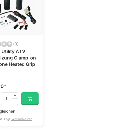
(0)
Utility ATV
eizung Clamp-on
one Heated Grip
00
*
gleichen
St. zzgl.
Versandkosten