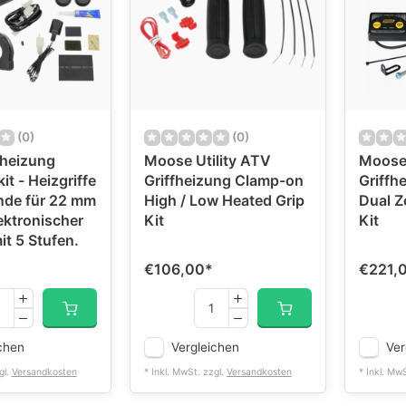
(0)
(0)
fheizung
Moose Utility ATV
Moose 
it - Heizgriffe
Griffheizung Clamp-on
Griffh
nde für 22 mm
High / Low Heated Grip
Dual Z
ektronischer
Kit
Kit
it 5 Stufen.
€106,00
*
€221,
chen
Vergleichen
Ver
gl.
Versandkosten
* Inkl. MwSt. zzgl.
Versandkosten
* Inkl. Mw