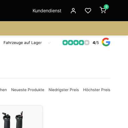
0
Kundendienst
4
/
5
Fahrzeuge auf Lager
Ersatzteilversorgung
Seit 18 Jahre
ehen
Neueste Produkte
Niedrigster Preis
Höchster Preis