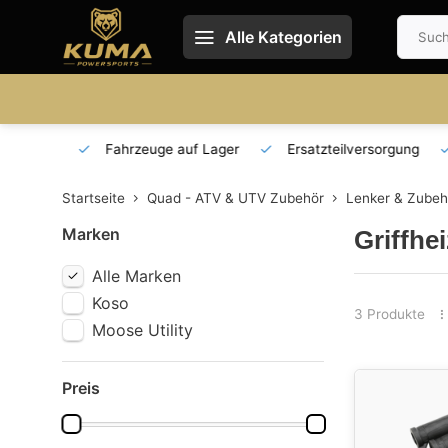
Alle Kategorien
 und DE
Fahrzeuge auf Lager
Ersatzteilversorgung
Startseite
Quad - ATV & UTV Zubehör
Lenker & Zubeh
Marken
Griffhe
Alle Marken
Koso
3 Produkte
Moose Utility
Preis