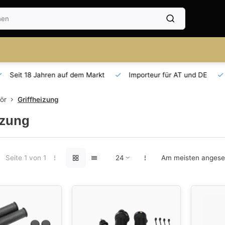
Seit 18 Jahren auf dem Markt
Importeur für AT und DE
ör
Griffheizung
izung
Seite 1 von 1
Am meisten anges