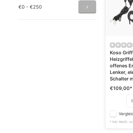
€0 - €250
Koso Grif
Heizgriffek
offenes E
Lenker, el
Schalter m
€109,00
*
Verglei
* Inkl. MwSt. zz