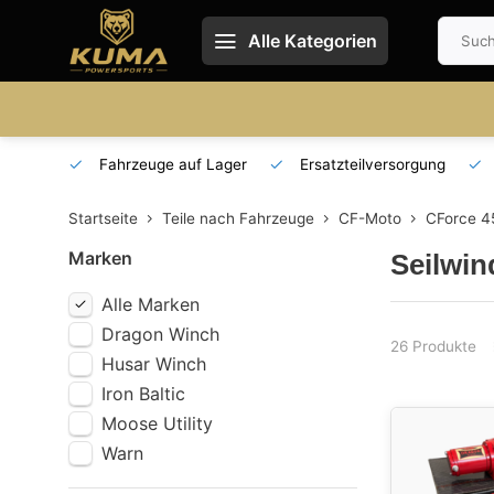
Alle Kategorien
 und DE
Fahrzeuge auf Lager
Ersatzteilversorgung
Startseite
Teile nach Fahrzeuge
CF-Moto
CForce 45
Marken
Seilwin
Alle Marken
Dragon Winch
26 Produkte
Husar Winch
Iron Baltic
Moose Utility
Warn