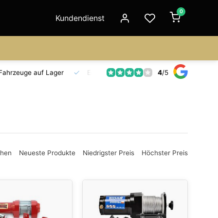
0
Kundendienst
4
/
5
Fahrzeuge auf Lager
Ersatzteilversorgung
Seit 18 Jahre
ehen
Neueste Produkte
Niedrigster Preis
Höchster Preis