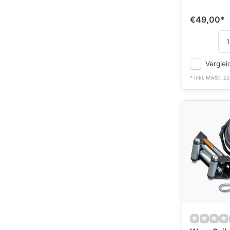
€49,00
*
Verglei
* Inkl. MwSt. zz