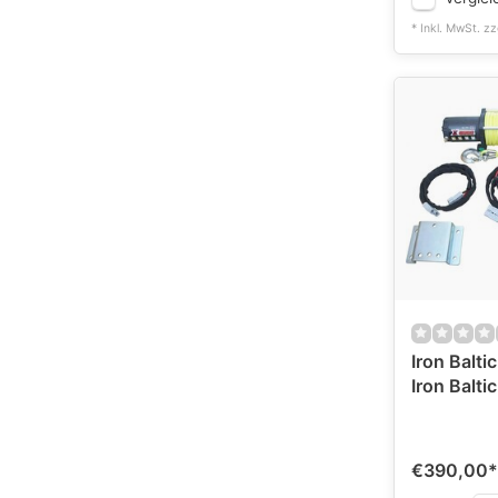
* Inkl. MwSt. zz
Iron Balti
Iron Baltic
€390,00
*