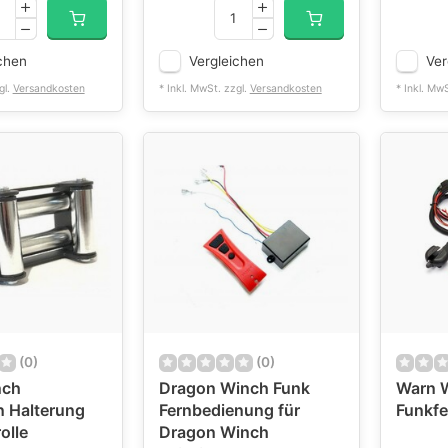
chen
Vergleichen
Ver
gl.
Versandkosten
* Inkl. MwSt. zzgl.
Versandkosten
* Inkl. Mw
(0)
(0)
nch
Dragon Winch Funk
Warn 
n Halterung
Fernbedienung für
Funkf
olle
Dragon Winch