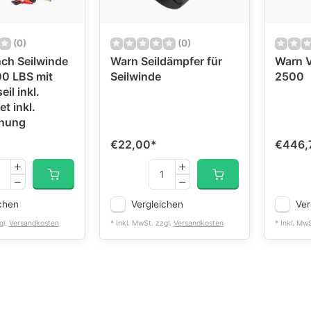
(0)
(0)
ch Seilwinde
Warn Seildämpfer für
Warn V
0 LBS mit
Seilwinde
2500
il inkl.
t inkl.
enung
€22,00
*
€446,
chen
Vergleichen
Ver
gl.
Versandkosten
* Inkl. MwSt. zzgl.
Versandkosten
* Inkl. Mw