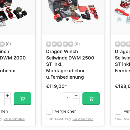
(0)
(0)
inch
Dragon Winch
Drago
e DWM 2000
Seilwinde DWM 2500
Seilw
ST inkl.
ST ink
ubehör
Montagezubehör
Fernb
u.Fernbedienung
€119,00
*
€198,
chen
Vergleichen
Ver
gl.
Versandkosten
* Inkl. MwSt. zzgl.
Versandkosten
* Inkl. Mw