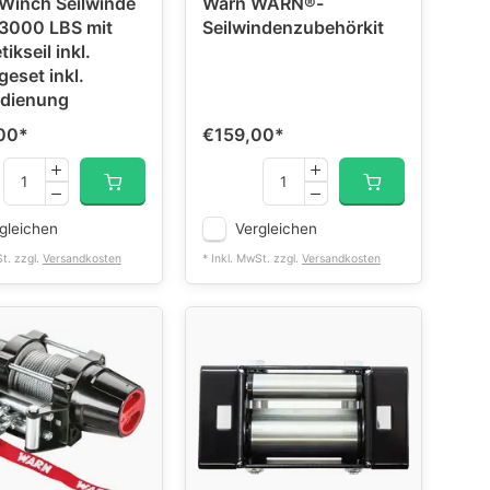
Winch Seilwinde
Warn WARN®-
3000 LBS mit
Seilwindenzubehörkit
ikseil inkl.
eset inkl.
edienung
00
*
€159,00
*
gleichen
Vergleichen
St. zzgl.
Versandkosten
* Inkl. MwSt. zzgl.
Versandkosten