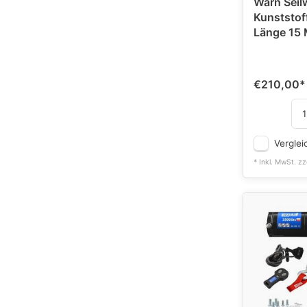
Warn Seil
Kunststoff
Länge 15
€210,00
*
Verglei
* Inkl. MwSt. zz