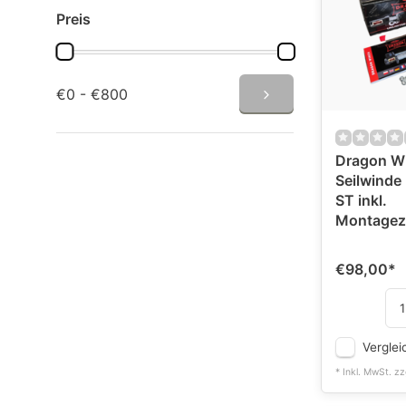
Preis
€0 - €800
Dragon W
Seilwind
ST inkl.
Montagez
€98,00
*
Verglei
* Inkl. MwSt. zz