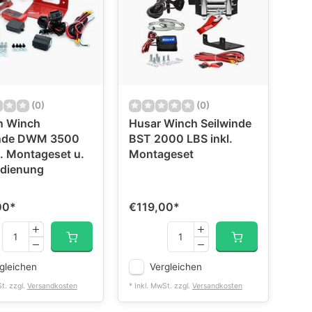
(0)
(0)
n Winch
Husar Winch Seilwinde
inde DWM 3500
BST 2000 LBS inkl.
l. Montageset u.
Montageset
edienung
00
*
€119,00
*
gleichen
Vergleichen
St. zzgl.
Versandkosten
* Inkl. MwSt. zzgl.
Versandkosten