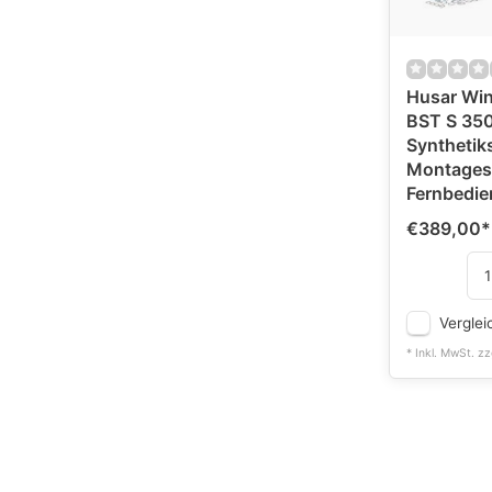
Husar Win
BST S 350
Synthetikse
Montagese
Fernbedi
€389,00
*
Verglei
* Inkl. MwSt. zz