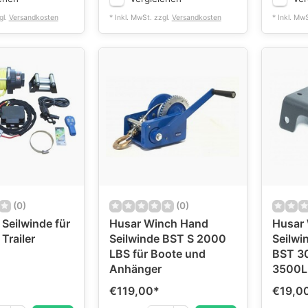
gl.
Versandkosten
* Inkl. MwSt. zzgl.
Versandkosten
* Inkl. Mw
(0)
(0)
c Seilwinde für
Husar Winch Hand
Husar
 Trailer
Seilwinde BST S 2000
Seilwi
LBS für Boote und
BST 3
Anhänger
3500L
€119,00
*
€19,0