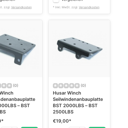
St. zzgl.
Versandkosten
* Inkl. MwSt. zzgl.
Versandkosten
(0)
(0)
 Winch
Husar Winch
ndenanbauplatte
Seilwindenanbauplatte
000LBS – BST
BST 2000LBS – BST
BS
2500LBS
0
*
€19,00
*