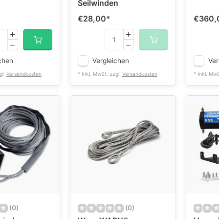
Seilwinden
€28,00
*
€360,
chen
Vergleichen
Ver
gl.
Versandkosten
* Inkl. MwSt. zzgl.
Versandkosten
* Inkl. Mw
(0)
(0)