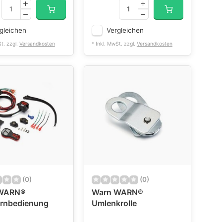
gleichen
Vergleichen
St. zzgl.
Versandkosten
* Inkl. MwSt. zzgl.
Versandkosten
(0)
(0)
WARN®
Warn WARN®
ernbedienung
Umlenkrolle