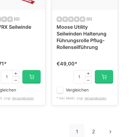
(0)
(0)
RX Seilwinde
Moose Utility
Seilwinden Halterung
Führungsrolle Pflug-
Rollenseilführung
71
*
€49,00
*
gleichen
Vergleichen
St. zzgl.
Versandkosten
* Inkl. MwSt. zzgl.
Versandkosten
1
2