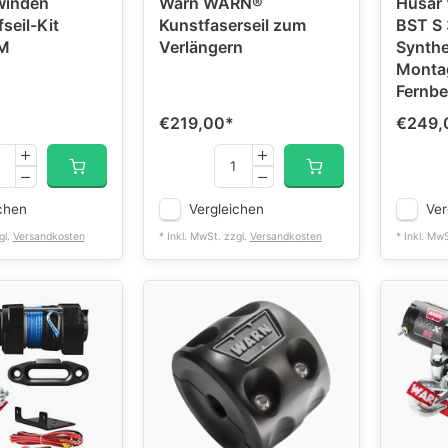
winden
Warn WARN®
Husar 
seil-Kit
Kunstfaserseil zum
BST S 
 M
Verlängern
Synthet
Montag
Fernb
€219,00
*
€249,
chen
Vergleichen
Ver
gl.
Versandkosten
* Inkl. MwSt. zzgl.
Versandkosten
* Inkl. Mw