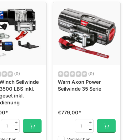
(0)
(0)
Winch Seilwinde
Warn Axon Power
3500 LBS inkl.
Seilwinde 35 Serie
eset inkl.
edienung
00
*
€779,00
*
gleichen
Vergleichen