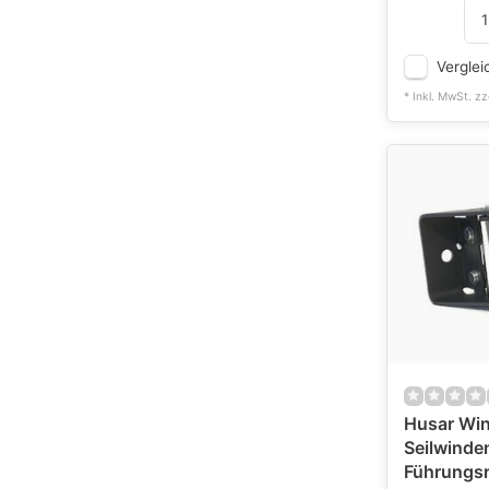
Verglei
* Inkl. MwSt. zz
Husar Wi
Seilwinde
Führungsr