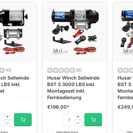
(0)
(0)
ch Seilwinde
Husar Winch Seilwinde
Husar 
LBS inkl.
BST S 3000 LBS inkl.
BST S 
et
Montageset inkl.
Montag
Fernbedienung
Fernb
€198,00
*
€249,
chen
Vergleichen
Ver