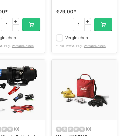
00
*
€79,00
*
gleichen
Vergleichen
St. zzgl.
Versandkosten
* Inkl. MwSt. zzgl.
Versandkosten
(0)
(0)