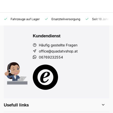
Fahrzeuge auf Lager
Ersatzteilversorgung
Seit 18 Jahren
Kundendienst
Häufig gestellte Fragen
office@quadatvshop.at
06769232554
Usefull links