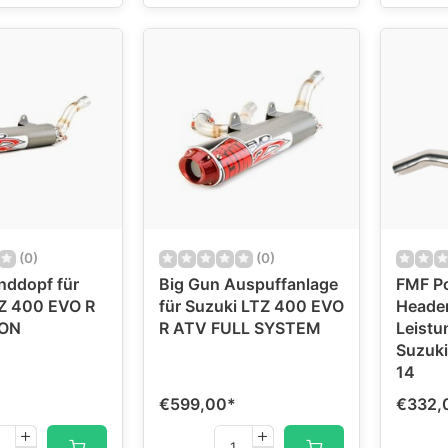
(0)
(0)
nddopf für
Big Gun Auspuffanlage
FMF P
Z 400 EVO R
für Suzuki LTZ 400 EVO
Heade
 ON
R ATV FULL SYSTEM
Leistu
Suzuki
14
€599,00
*
€332,