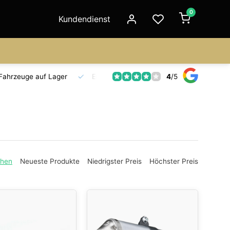
0
Kundendienst
4
/
5
Fahrzeuge auf Lager
Ersatzteilversorgung
Seit 18 Jahre
ehen
Neueste Produkte
Niedrigster Preis
Höchster Preis