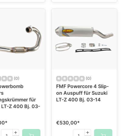
(0)
(0)
owerbomb
FMF Powercore 4 Slip-
rs
on Auspuff für Suzuki
ngskrümmer für
LT-Z 400 Bj. 03-14
 LT-Z 400 Bj. 03-
00
*
€530,00
*