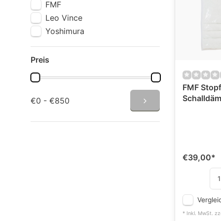
FMF
Leo Vince
Yoshimura
Preis
FMF Stopf
Schalldäm
€0 - €850
€39,00
*
Verglei
* Inkl. MwSt. zz