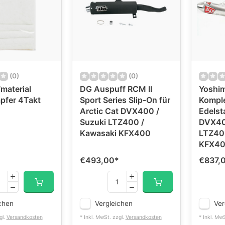
(0)
(0)
material
DG Auspuff RCM II
Yoshi
pfer 4Takt
Sport Series Slip-On für
Komple
Arctic Cat DVX400 /
Edelst
Suzuki LTZ400 /
DVX40
Kawasaki KFX400
LTZ40
KFX4
€493,00
*
€837,
chen
Vergleichen
Ver
gl.
Versandkosten
* Inkl. MwSt. zzgl.
Versandkosten
* Inkl. Mw