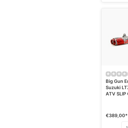
Big Gun E
Suzuki LT
ATV SLIP
€389,00
*