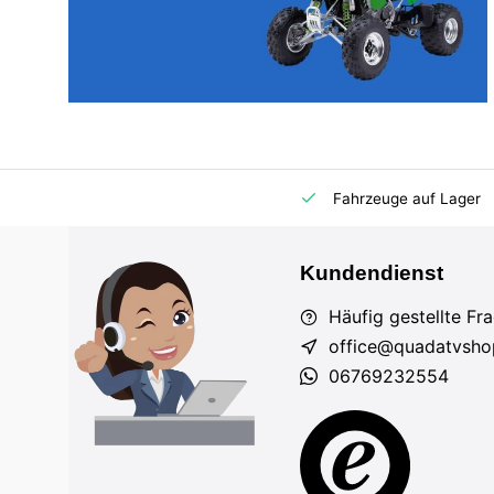
m Markt
Importeur für AT und DE
Fahrzeuge auf Lager
Kundendienst
Häufig gestellte Fr
office@quadatvsho
06769232554