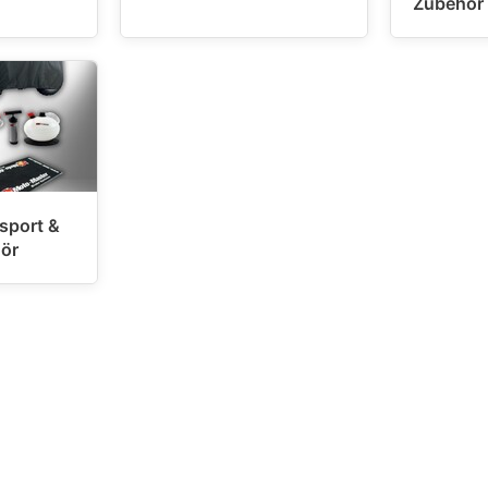
Zubehör
sport &
ör