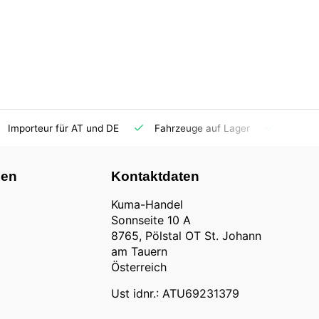
Importeur für AT und DE
Fahrzeuge auf Lager
Ersatzt
nen
Kontaktdaten
Kuma-Handel
Sonnseite 10 A
8765, Pölstal OT St. Johann
am Tauern
Österreich
Ust idnr.: ATU69231379