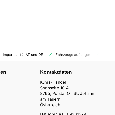
Importeur für AT und DE
Fahrzeuge auf Lager
Ersatzt
nen
Kontaktdaten
Kuma-Handel
Sonnseite 10 A
8765, Pölstal OT St. Johann
am Tauern
Österreich
Ust idnr.: ATU69231379