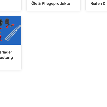
Öle & Pflegeprodukte
Reifen &
rlager -
rüstung