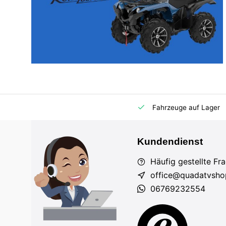
m Markt
Importeur für AT und DE
Fahrzeuge auf Lager
Kundendienst
Häufig gestellte Fr
office@quadatvsho
06769232554