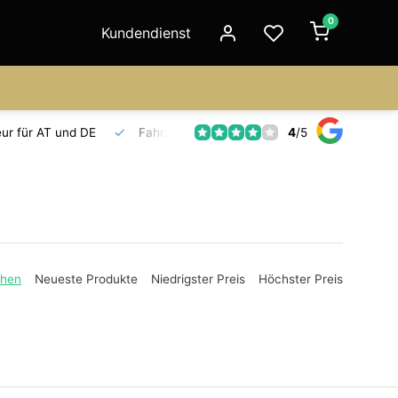
0
Kundendienst
4
/
5
Fahrzeuge auf Lager
Ersatzteilversorgung
Seit 18 Jahre
ehen
Neueste Produkte
Niedrigster Preis
Höchster Preis