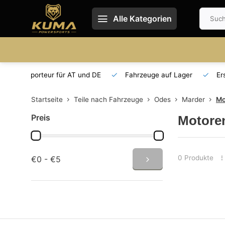
Alle Kategorien
 und DE
Fahrzeuge auf Lager
Ersatzteilversorgung
Startseite
Teile nach Fahrzeuge
Odes
Marder
Mo
Preis
Motore
0 Produkte
€0 - €5