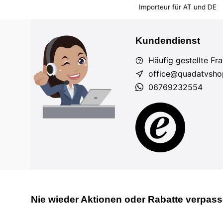
em Markt
Importeur für AT und DE
Fahrzeuge auf Lager
Kundendienst
Häufig gestellte Fr
office@quadatvsho
06769232554
Nie wieder Aktionen oder Rabatte verpas