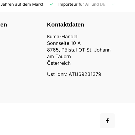
Importeur für AT und DE
Fahrzeuge auf Lager
Ersatz
nen
Kontaktdaten
Kuma-Handel
Sonnseite 10 A
8765, Pölstal OT St. Johann
am Tauern
Österreich
Ust idnr.: ATU69231379