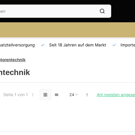
Seit 18 Jahren auf dem Markt
Importeur für AT und DE
torentechnik
ntechnik
Seite 1 von 1
Am meisten anges