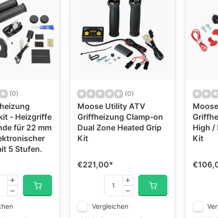
(0)
(0)
fheizung
Moose Utility ATV
Moose 
it - Heizgriffe
Griffheizung Clamp-on
Griffh
nde für 22 mm
Dual Zone Heated Grip
High /
ektronischer
Kit
Kit
it 5 Stufen.
€221,00
*
€106,
chen
Vergleichen
Ver