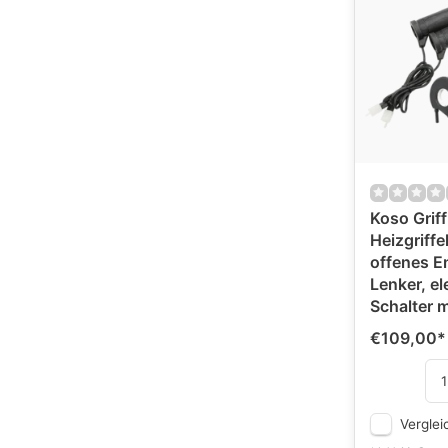
Koso Grif
Heizgriffek
offenes E
Lenker, el
Schalter m
€109,00
*
Verglei