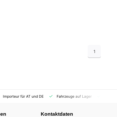
1
Importeur für AT und DE
Fahrzeuge auf Lager
Ersatzt
nen
Kontaktdaten