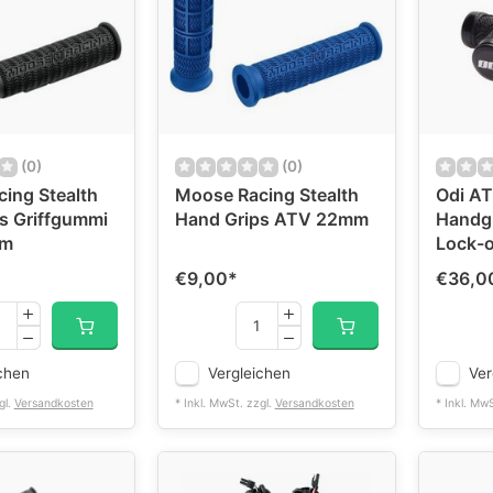
(0)
(0)
ing Stealth
Moose Racing Stealth
Odi A
s Griffgummi
Hand Grips ATV 22mm
Handgr
mm
Lock-o
€9,00
*
€36,0
chen
Vergleichen
Ver
gl.
Versandkosten
* Inkl. MwSt. zzgl.
Versandkosten
* Inkl. Mw