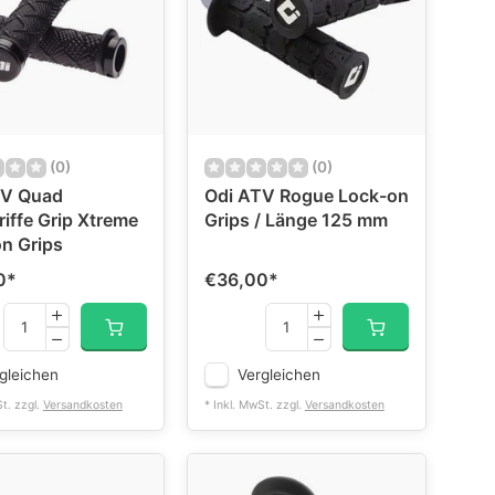
(0)
(0)
TV Quad
Odi ATV Rogue Lock-on
iffe Grip Xtreme
Grips / Länge 125 mm
n Grips
0
*
€36,00
*
gleichen
Vergleichen
St. zzgl.
Versandkosten
* Inkl. MwSt. zzgl.
Versandkosten