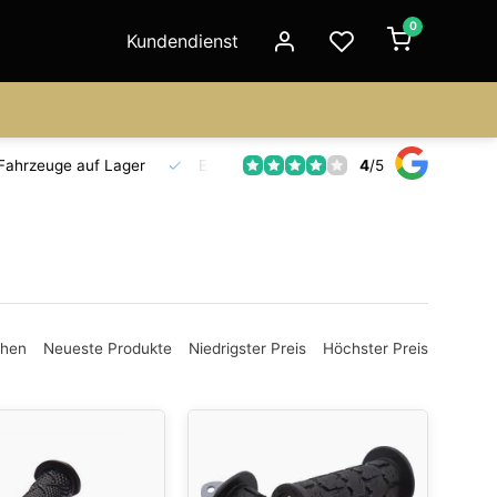
0
Kundendienst
4
/
5
Fahrzeuge auf Lager
Ersatzteilversorgung
Seit 18 Jahre
ehen
Neueste Produkte
Niedrigster Preis
Höchster Preis