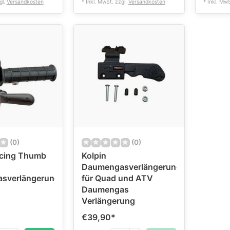
gl.
Versandkosten
* Inkl. MwSt. zzgl.
Versandkosten
* Inkl. Mw
(0)
(0)
cing Thumb
Kolpin
Daumengasverlängerung
sverlängerung
für Quad und ATV
Daumengas
Verlängerung
€39,90
*