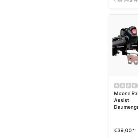
* Inkl. MwSt. zz
Moose Ra
Assist
Daumenga
€39,00
*