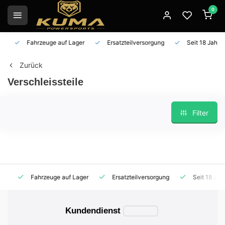
0
Fahrzeuge auf Lager
Ersatzteilversorgung
Seit 18 Jahren 
Zurück
Verschleissteile
Filter
Fahrzeuge auf Lager
Ersatzteilversorgung
Seit 18 Jahren
Kundendienst