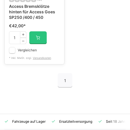
Access Bremsklötze
hinten für Access Goes
SP250 /400 / 450
€42,00
*
Vergleichen
* Inkl. MwSt. zzgl.
Versandkosten
1
Fahrzeuge auf Lager
Ersatzteilversorgung
Seit 18 Jahren