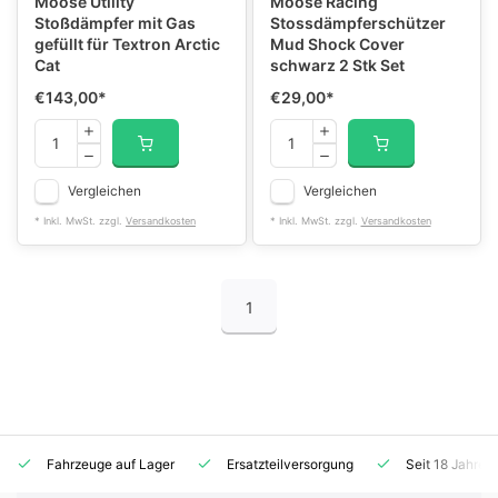
Moose Utility
Moose Racing
Stoßdämpfer mit Gas
Stossdämpferschützer
gefüllt für Textron Arctic
Mud Shock Cover
Cat
schwarz 2 Stk Set
€143,00
*
€29,00
*
Vergleichen
Vergleichen
* Inkl. MwSt. zzgl.
Versandkosten
* Inkl. MwSt. zzgl.
Versandkosten
1
Fahrzeuge auf Lager
Ersatzteilversorgung
Seit 18 Jahren