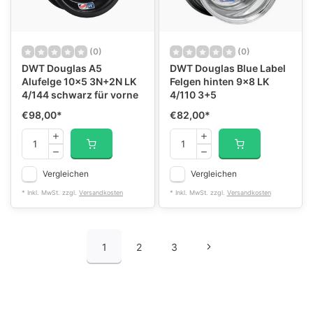
(0)
(0)
DWT Douglas A5
DWT Douglas Blue Label
Alufelge 10x5 3N+2N LK
Felgen hinten 9x8 LK
4/144 schwarz für vorne
4/110 3+5
€98,00
*
€82,00
*
Vergleichen
Vergleichen
* Inkl. MwSt. zzgl.
Versandkosten
* Inkl. MwSt. zzgl.
Versandkosten
1
2
3