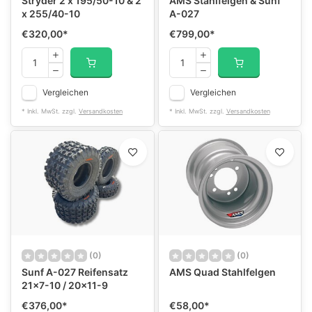
Stryder 2 x 195/50-10 & 2
AMS Stahlfelgen & Sunf
x 255/40-10
A-027
€320,00
*
€799,00
*
Vergleichen
Vergleichen
* Inkl. MwSt. zzgl.
Versandkosten
* Inkl. MwSt. zzgl.
Versandkosten
(0)
(0)
Sunf A-027 Reifensatz
AMS Quad Stahlfelgen
21x7-10 / 20x11-9
€376,00
*
€58,00
*