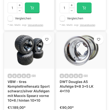
Vergleichen
Vergleichen
* Inkl. MwSt. zzgl.
Versandkosten
* Inkl. MwSt. zzgl.
Versandkosten
(0)
(0)
VBW - tires
DWT Douglas A5
Komplettreifensatz Sport
Alufelge 9x8 3+5 LK
schwarz/silver Alufelgen
4x110
mit Maxxis Spearz vorne
10x6 / hinten 10x10
€1.189,00
*
€90,00
*