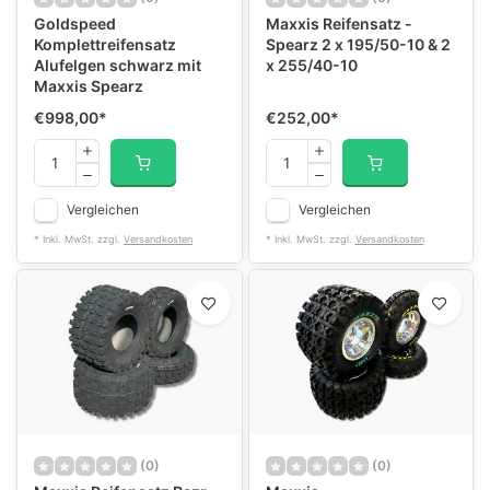
Goldspeed
Maxxis Reifensatz -
Komplettreifensatz
Spearz 2 x 195/50-10 & 2
Alufelgen schwarz mit
x 255/40-10
Maxxis Spearz
€998,00
*
€252,00
*
Vergleichen
Vergleichen
* Inkl. MwSt. zzgl.
Versandkosten
* Inkl. MwSt. zzgl.
Versandkosten
(0)
(0)