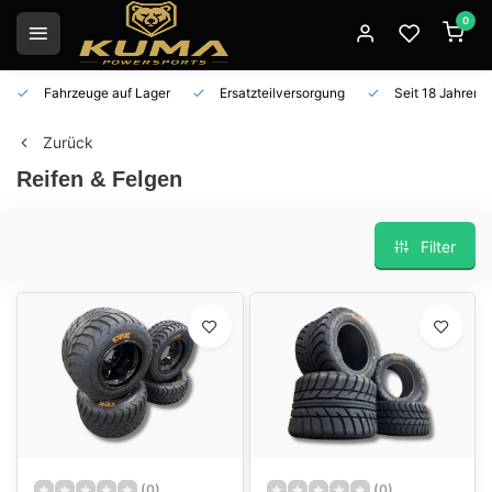
0
Fahrzeuge auf Lager
Ersatzteilversorgung
Seit 18 Jahren 
Zurück
Reifen & Felgen
Filter
(0)
(0)