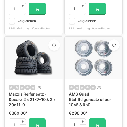
Vergleichen
Vergleichen
* Inkl. MwSt. zzgl.
Versandkosten
* Inkl. MwSt. zzgl.
Versandkosten
(0)
(0)
Maxxis Reifensatz -
AMS Quad
Spearz 2 x 21x7-10 & 2 x
Stahlfelgensatz silber
20x11-9
10x5 & 9x9
€389,00
*
€298,00
*