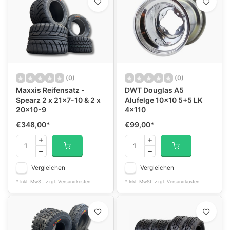
(0)
(0)
Maxxis Reifensatz -
DWT Douglas A5
Spearz 2 x 21x7-10 & 2 x
Alufelge 10x10 5+5 LK
20x10-9
4x110
€348,00
*
€99,00
*
Vergleichen
Vergleichen
* Inkl. MwSt. zzgl.
Versandkosten
* Inkl. MwSt. zzgl.
Versandkosten