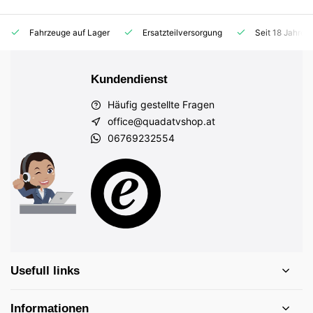
Fahrzeuge auf Lager
Ersatzteilversorgung
Seit 18 Jahren
Kundendienst
Häufig gestellte Fragen
office@quadatvshop.at
06769232554
Usefull links
Informationen