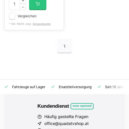
Vergleichen
* Inkl. MwSt. zzgl.
Versandkosten
1
Fahrzeuge auf Lager
Ersatzteilversorgung
Seit 18 Jahren
Kundendienst
now opened
Häufig gestellte Fragen
office@quadatvshop.at