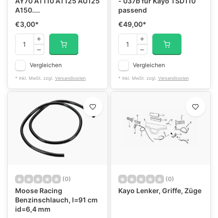
AY70 AT110 AT125 AU125
- 037b für Kayo TSD110
A150....
passend
€3,00
*
€49,00
*
Vergleichen
Vergleichen
* Inkl. MwSt. zzgl.
Versandkosten
* Inkl. MwSt. zzgl.
Versandkosten
(0)
(0)
Moose Racing
Kayo Lenker, Griffe, Züge
Benzinschlauch, l=91 cm
id=6,4 mm