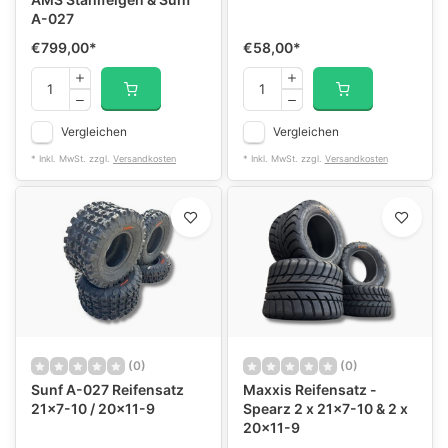
A-027
€799,00
*
€58,00
*
Vergleichen
Vergleichen
* Inkl. MwSt. zzgl.
Versandkosten
* Inkl. MwSt. zzgl.
Versandkosten
(0)
(0)
Sunf A-027 Reifensatz
Maxxis Reifensatz -
21x7-10 / 20x11-9
Spearz 2 x 21x7-10 & 2 x
20x11-9