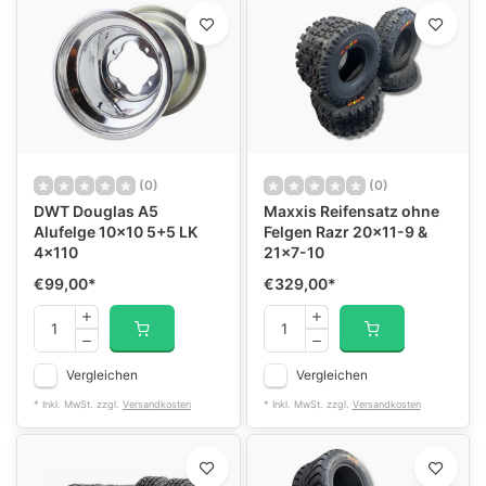
(0)
(0)
DWT Douglas A5
Maxxis Reifensatz ohne
Alufelge 10x10 5+5 LK
Felgen Razr 20x11-9 &
4x110
21x7-10
€99,00
*
€329,00
*
Vergleichen
Vergleichen
* Inkl. MwSt. zzgl.
Versandkosten
* Inkl. MwSt. zzgl.
Versandkosten