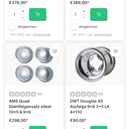
€376,00
*
€389,00
*
Vergleichen
Vergleichen
* Inkl. MwSt. zzgl.
Versandkosten
* Inkl. MwSt. zzgl.
Versandkosten
(0)
(0)
AMS Quad
DWT Douglas A5
Stahlfelgensatz silber
Alufelge 9x8 3+5 LK
10x5 & 9x9
4x110
€298,00
*
€90,00
*