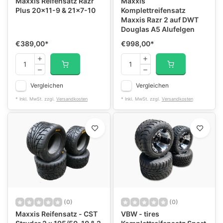
Maxxis Reifensatz Razr
Maxxis
Plus 20x11-9 & 21x7-10
Komplettreifensatz
Maxxis Razr 2 auf DWT
Douglas A5 Alufelgen
€389,00
*
€998,00
*
Vergleichen
Vergleichen
* Inkl. MwSt. zzgl.
Versandkosten
* Inkl. MwSt. zzgl.
Versandkosten
(0)
(0)
Maxxis Reifensatz - CST
VBW - tires