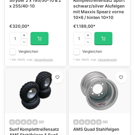
Stryder 2 x 195/50-10 & 2
Komplettreifensatz Sport
x 255/40-10
schwarz/silver Alufelgen
mit Maxxis Spearz vorne
10x6 / hinten 10x10
€320,00
*
€1.189,00
*
Vergleichen
Vergleichen
* Inkl. MwSt. zzgl.
Versandkosten
* Inkl. MwSt. zzgl.
Versandkosten
(0)
(0)
Sunf Komplettreifensatz
AMS Quad Stahlfelgen
AMS Stahlfelgen & Sunf