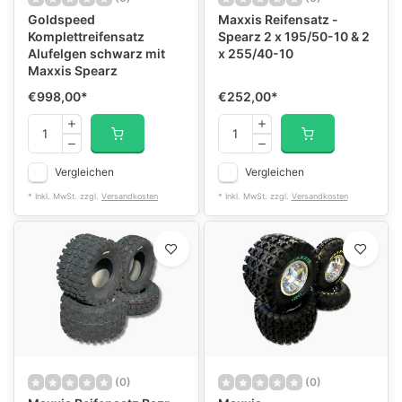
Goldspeed
Maxxis Reifensatz -
Komplettreifensatz
Spearz 2 x 195/50-10 & 2
Alufelgen schwarz mit
x 255/40-10
Maxxis Spearz
€998,00
*
€252,00
*
Vergleichen
Vergleichen
* Inkl. MwSt. zzgl.
Versandkosten
* Inkl. MwSt. zzgl.
Versandkosten
(0)
(0)