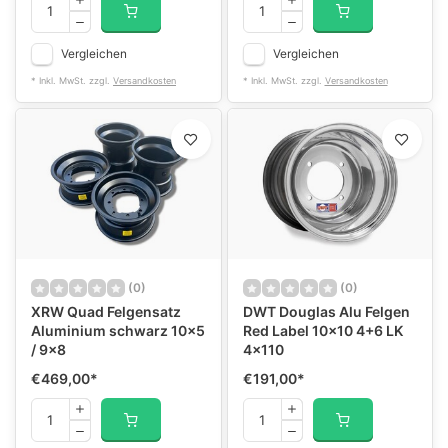
Vergleichen
Vergleichen
* Inkl. MwSt. zzgl.
Versandkosten
* Inkl. MwSt. zzgl.
Versandkosten
(0)
(0)
XRW Quad Felgensatz
DWT Douglas Alu Felgen
Aluminium schwarz 10x5
Red Label 10x10 4+6 LK
/ 9x8
4x110
€469,00
*
€191,00
*