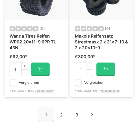
(0)
(0)
Wanda Tires Reifen
Maxxis Reifensatz
WP02 20x11-9 6PR TL
Streetmaxx 2 x 21x7-10 &
43N
2 x 20x10-9
€92,00
*
€300,00
*
Vergleichen
Vergleichen
* Inkl. MwSt. zzgl.
Versandkosten
* Inkl. MwSt. zzgl.
Versandkosten
1
2
3