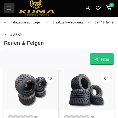
0
Fahrzeuge auf Lager
Ersatzteilversorgung
Seit 18 Jahren 
Zurück
Reifen & Felgen
Filter
(0)
(0)