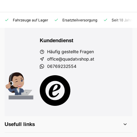
Fahrzeuge auf Lager
Ersatzteilversorgung
Seit 18 Jahren
Kundendienst
Häufig gestellte Fragen
office@quadatvshop.at
06769232554
Usefull links