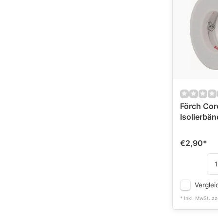
Förch Cor
Isolierbän
€2,90
*
Verglei
* Inkl. MwSt. zz