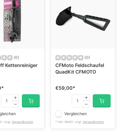
(0)
(0)
f Kettenreiniger
CFMoto Feldschaufel
QuadKit CFMOTO
0
*
€59,00
*
gleichen
Vergleichen
St. zzgl.
Versandkosten
* Inkl. MwSt. zzgl.
Versandkosten