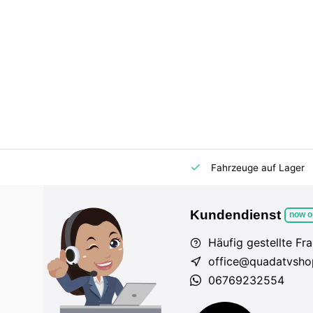
m Markt
Importeur für AT und DE
Fahrzeuge auf Lager
Kundendienst
now o
Häufig gestellte Fr
office@quadatvsho
06769232554