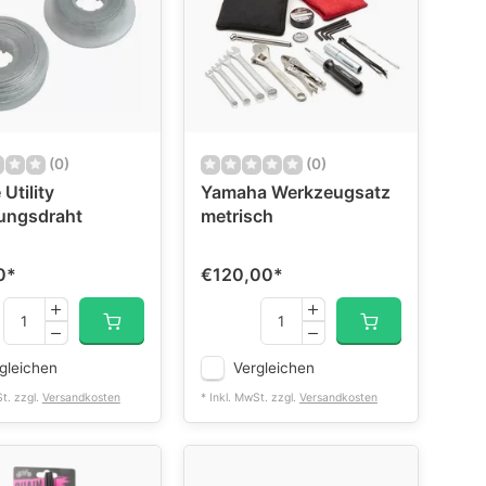
(0)
(0)
Utility
Yamaha Werkzeugsatz
ungsdraht
metrisch
0
*
€120,00
*
gleichen
Vergleichen
St. zzgl.
Versandkosten
* Inkl. MwSt. zzgl.
Versandkosten