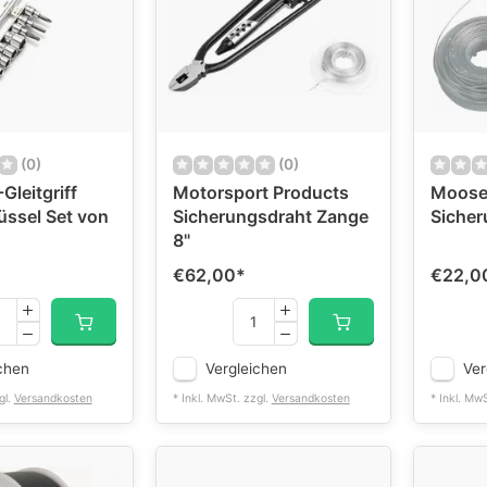
(0)
(0)
Gleitgriff
Motorsport Products
Moose 
üssel Set von
Sicherungsdraht Zange
Sicher
8"
€62,00
*
€22,0
chen
Vergleichen
Ver
gl.
Versandkosten
* Inkl. MwSt. zzgl.
Versandkosten
* Inkl. Mw