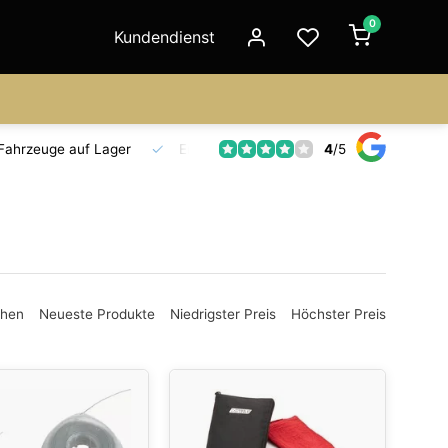
0
Kundendienst
4
/
5
Fahrzeuge auf Lager
Ersatzteilversorgung
Seit 18 Jahre
ehen
Neueste Produkte
Niedrigster Preis
Höchster Preis