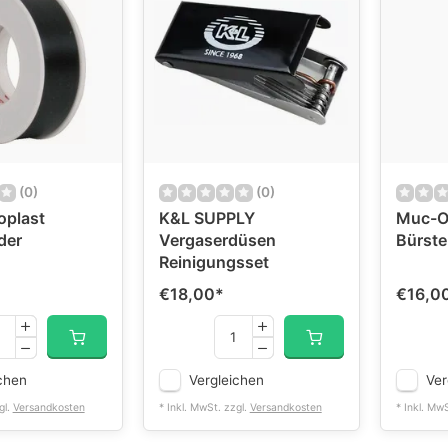
(0)
(0)
oplast
K&L SUPPLY
Muc-Of
der
Vergaserdüsen
Bürste
Reinigungsset
€18,00
*
€16,0
chen
Vergleichen
Ver
gl.
Versandkosten
* Inkl. MwSt. zzgl.
Versandkosten
* Inkl. Mw