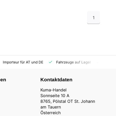
1
Importeur für AT und DE
Fahrzeuge auf Lager
Ersatzt
nen
Kontaktdaten
Kuma-Handel
Sonnseite 10 A
8765, Pölstal OT St. Johann
am Tauern
Österreich