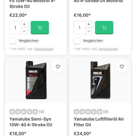
FS 10W-40 Motoröl 4-
40 4-Stroke Oil Motoröl
Stroke Oil
€22,00
*
€16,00
*
Vergleichen
Vergleichen
* Inkl. MwSt. zzgl.
Versandkosten
* Inkl. MwSt. zzgl.
Versandkosten
(0)
(0)
Yamalube Semi-Syn
Yamalube Luftfilteröl Air
10W-40 4-Stroke Oil
Filter Oil
€16,00
*
€24,00
*