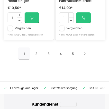
Helmreiniger
Fahrradschmierfett
€10,50
*
€14,00
*
Vergleichen
Vergleichen
* Inkl. MwSt. zzgl.
Versandkosten
* Inkl. MwSt. zzgl.
Versandkosten
1
2
3
4
5
Fahrzeuge auf Lager
Ersatzteilversorgung
Seit 18 Jahren
Kundendienst