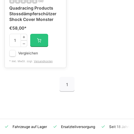
(0)
Quadracing Products
Stossdämpferschützer
Shock Cover Monster
€58,00
*
Vergleichen
* Inkl. MwSt. zzgl.
Versandkosten
1
Fahrzeuge auf Lager
Ersatzteilversorgung
Seit 18 Jahren