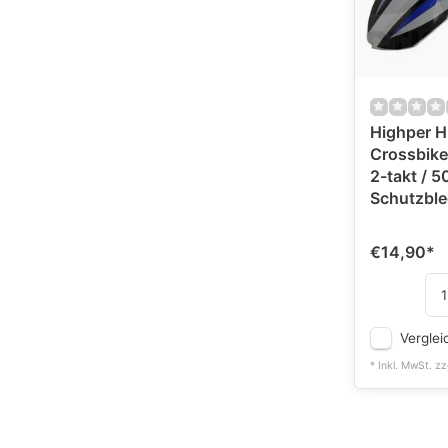
Highper H
Crossbike
2-takt / 
Schutzble
€14,90
*
Verglei
* Inkl. MwSt. zz