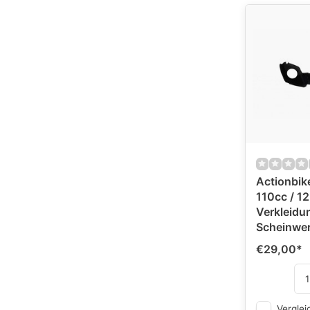
Actionbik
110cc / 1
Verkleidu
Scheinwer
€29,00
*
Verglei