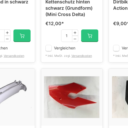
d in schwarz
Kettenschutz hinten
Dirtbik
schwarz (Grundform)
Action
(Mini Cross Delta)
€12,00
*
€9,00
chen
Vergleichen
Ver
gl.
Versandkosten
* Inkl. MwSt. zzgl.
Versandkosten
* Inkl. Mw