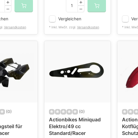
chen
Vergleichen
Ver
gl.
Versandkosten
* Inkl. MwSt. zzgl.
Versandkosten
* Inkl. Mw
(0)
(0)
Actionbikes Miniquad
Action
gsteil für
Elektro/49 cc
Kotflü
acer
Standard/Racer
Schutz