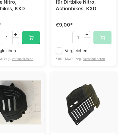
e Nitro,
für Dirtbike Nitro,
bikes, KXD
Actionbikes, KXD
*
€9,00
*
gleichen
Vergleichen
St. zzgl.
Versandkosten
* Inkl. MwSt. zzgl.
Versandkosten