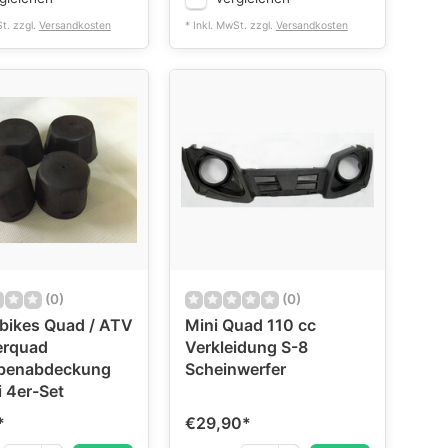
St. zzgl.
Versandkosten
* Inkl. MwSt. zzgl.
Versandkosten
(0)
(0)
bikes Quad / ATV
Mini Quad 110 cc
erquad
Verkleidung S-8
benabdeckung
Scheinwerfer
 4er-Set
*
€29,90
*