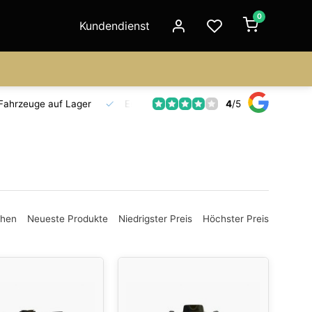
0
Kundendienst
4
/
5
Fahrzeuge auf Lager
Ersatzteilversorgung
Seit 18 Jahre
ehen
Neueste Produkte
Niedrigster Preis
Höchster Preis