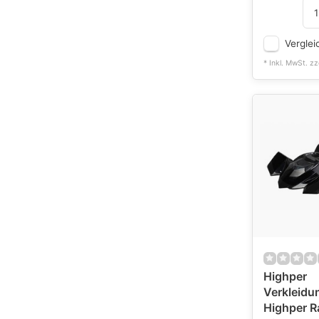
Verglei
* Inkl. MwSt. zz
Highper
Verkleidun
Highper R