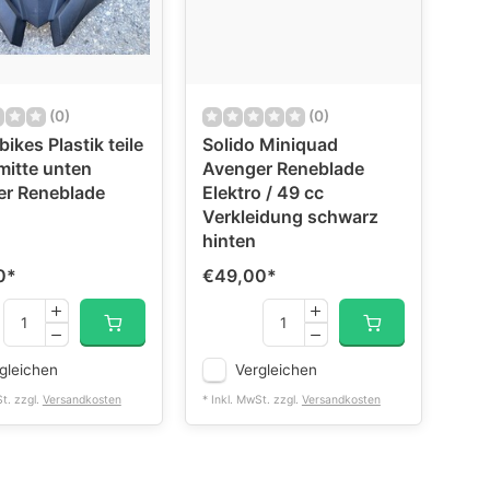
(0)
(0)
ikes Plastik teile
Solido Miniquad
mitte unten
Avenger Reneblade
er Reneblade
Elektro / 49 cc
Verkleidung schwarz
hinten
0
*
€49,00
*
gleichen
Vergleichen
St. zzgl.
Versandkosten
* Inkl. MwSt. zzgl.
Versandkosten