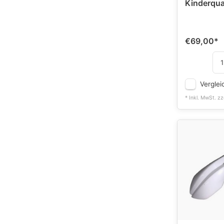
Kinderqua
€69,00
*
Verglei
* Inkl. MwSt. zz