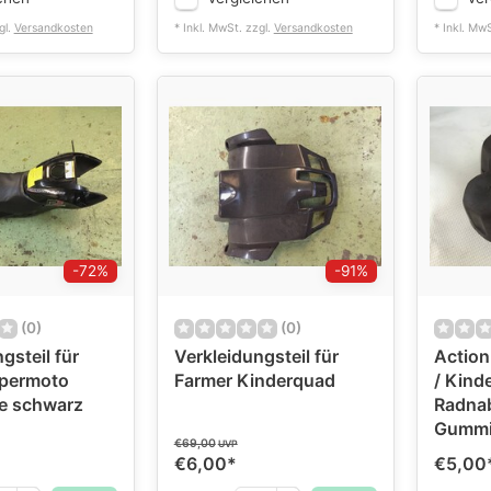
gl.
Versandkosten
* Inkl. MwSt. zzgl.
Versandkosten
* Inkl. Mw
-72%
-91%
(0)
(0)
gsteil für
Verkleidungsteil für
Action
upermoto
Farmer Kinderquad
/ Kind
e schwarz
Radna
Gummi
€69,00
UVP
€6,00
*
€5,00