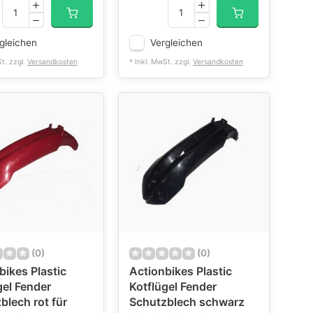
gleichen
Vergleichen
St. zzgl.
Versandkosten
* Inkl. MwSt. zzgl.
Versandkosten
(0)
(0)
bikes Plastic
Actionbikes Plastic
gel Fender
Kotflügel Fender
blech rot für
Schutzblech schwarz