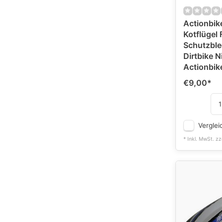
Actionbike
Kotflügel 
Schutzble
Dirtbike N
Actionbik
€9,00
*
Verglei
* Inkl. MwSt. zz