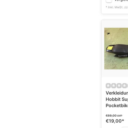
* Inkl. MwSt. zz
Verkleidun
Hobbit S
Pocketbik
€69,00
UVP
€19,00
*