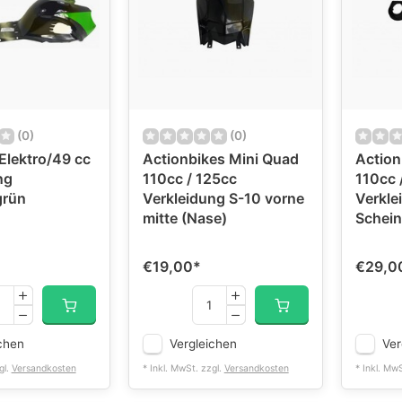
(0)
(0)
Elektro/49 cc
Actionbikes Mini Quad
Action
ng
110cc / 125cc
110cc 
grün
Verkleidung S-10 vorne
Verkle
mitte (Nase)
Schein
€19,00
*
€29,0
chen
Vergleichen
Ver
gl.
Versandkosten
* Inkl. MwSt. zzgl.
Versandkosten
* Inkl. Mw