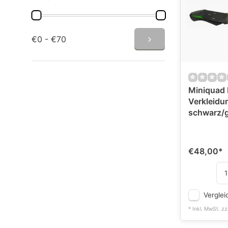
€0 - €70
Miniquad 
Verkleidu
schwarz/
€48,00
*
Verglei
* Inkl. MwSt. zz