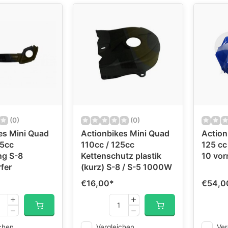
(0)
(0)
es Mini Quad
Actionbikes Mini Quad
Action
25cc
110cc / 125cc
125 cc
ng S-8
Kettenschutz plastik
10 vor
fer
(kurz) S-8 / S-5 1000W
€16,00
*
€54,0
chen
Vergleichen
Ver