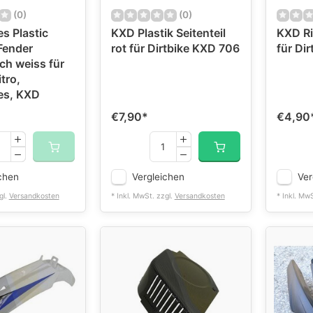
(0)
(0)
s Plastic
KXD Plastik Seitenteil
KXD Ri
Fender
rot für Dirtbike KXD 706
für Di
ch weiss für
itro,
es, KXD
€7,90
*
€4,90
chen
Vergleichen
Ver
gl.
Versandkosten
* Inkl. MwSt. zzgl.
Versandkosten
* Inkl. Mw