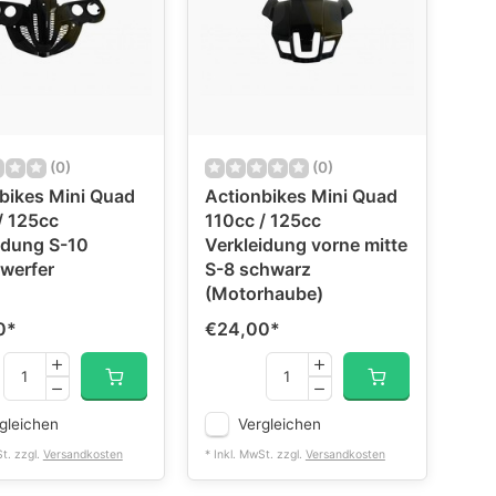
(0)
(0)
bikes Mini Quad
Actionbikes Mini Quad
/ 125cc
110cc / 125cc
idung S-10
Verkleidung vorne mitte
werfer
S-8 schwarz
(Motorhaube)
0
*
€24,00
*
gleichen
Vergleichen
St. zzgl.
Versandkosten
* Inkl. MwSt. zzgl.
Versandkosten