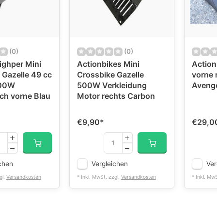
(0)
(0)
ighper Mini
Actionbikes Mini
Actionb
 Gazelle 49 cc
Crossbike Gazelle
vorne 
500W
500W Verkleidung
Aveng
ch vorne Blau
Motor rechts Carbon
€9,90
*
€29,0
chen
Vergleichen
Ver
gl.
Versandkosten
* Inkl. MwSt. zzgl.
Versandkosten
* Inkl. Mw