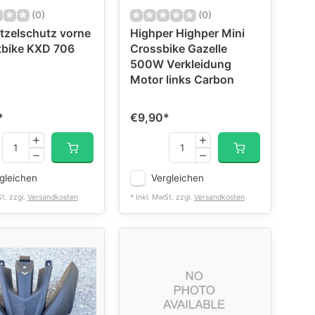
(0)
(0)
tzelschutz vorne
Highper Highper Mini
rtbike KXD 706
Crossbike Gazelle
500W Verkleidung
Motor links Carbon
*
€9,90
*
gleichen
Vergleichen
St. zzgl.
Versandkosten
* Inkl. MwSt. zzgl.
Versandkosten