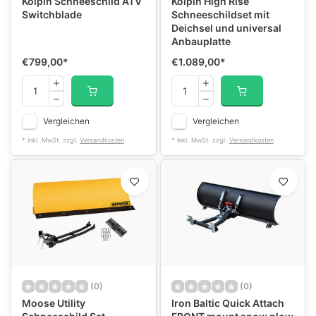
Kolpin Schneeschild ATV
Kolpin High Rise
Switchblade
Schneeschildset mit
Deichsel und universal
Anbauplatte
€799,00
*
€1.089,00
*
Vergleichen
Vergleichen
* Inkl. MwSt. zzgl.
Versandkosten
* Inkl. MwSt. zzgl.
Versandkosten
(0)
(0)
Moose Utility
Iron Baltic Quick Attach