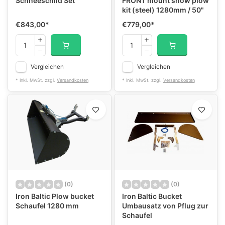
Schneeschild Set
FRONT mount snow plow
kit (steel) 1280mm / 50"
€843,00
*
€779,00
*
Vergleichen
Vergleichen
* Inkl. MwSt. zzgl.
Versandkosten
* Inkl. MwSt. zzgl.
Versandkosten
(0)
(0)
Iron Baltic Plow bucket
Iron Baltic Bucket
Schaufel 1280 mm
Umbausatz von Pflug zur
Schaufel