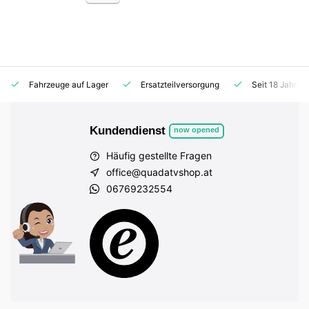
Fahrzeuge auf Lager
Ersatzteilversorgung
Seit 18 Jahren
Kundendienst
now opened
Häufig gestellte Fragen
office@quadatvshop.at
06769232554