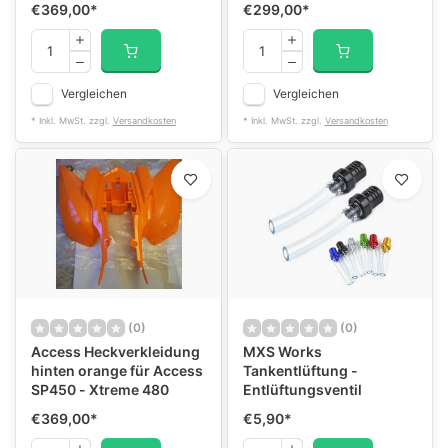
€369,00
*
€299,00
*
Vergleichen
Vergleichen
* Inkl. MwSt. zzgl.
Versandkosten
* Inkl. MwSt. zzgl.
Versandkosten
(0)
(0)
Access Heckverkleidung
MXS Works
hinten orange für Access
Tankentlüftung -
SP450 - Xtreme 480
Entlüftungsventil
€369,00
*
€5,90
*