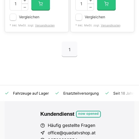
Vergleichen
Vergleichen
* Inkl. MwSt. zzgl.
Versandkosten
* Inkl. MwSt. zzgl.
Versandkosten
1
Fahrzeuge auf Lager
Ersatzteilversorgung
Seit 18 Jahren
Kundendienst
now opened
Häufig gestellte Fragen
office@quadatvshop.at